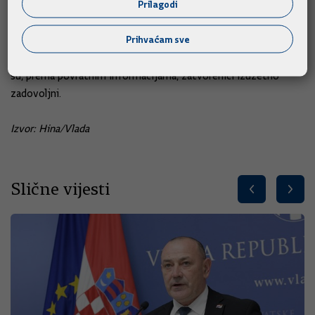
Prilagodi
"Kod nas je u proteklih 11 mjeseci realizirano 130 takvih
posjeta. Imamo teoretski mogućnost srijedom, petkom i
Prihvaćam sve
nedjeljom da se održi 36 posjeta po 20 minuta", rekao je
upravitelj lepoglavske kaznionice Dražen Posavec te dodao da
su, prema povratnim informacijama, zatvorenici izuzetno
zadovoljni.
Izvor: Hina/Vlada
Slične vijesti