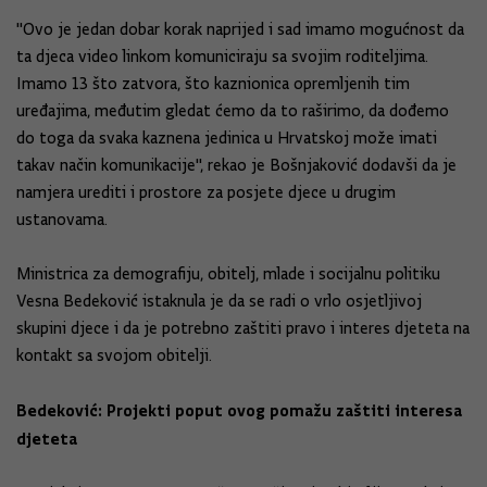
"Ovo je jedan dobar korak naprijed i sad imamo mogućnost da
ta djeca video linkom komuniciraju sa svojim roditeljima.
Imamo 13 što zatvora, što kaznionica opremljenih tim
uređajima, međutim gledat ćemo da to raširimo, da dođemo
do toga da svaka kaznena jedinica u Hrvatskoj može imati
takav način komunikacije", rekao je Bošnjaković dodavši da je
namjera urediti i prostore za posjete djece u drugim
ustanovama.
Ministrica za demografiju, obitelj, mlade i socijalnu politiku
Vesna Bedeković istaknula je da se radi o vrlo osjetljivoj
skupini djece i da je potrebno zaštiti pravo i interes djeteta na
kontakt sa svojom obitelji.
Bedeković: Projekti poput ovog pomažu zaštiti interesa
djeteta