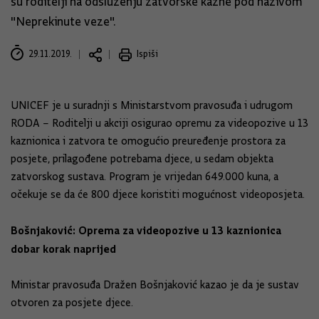
su roditelji na odsluženju zatvorske kazne pod nazivom
"Neprekinute veze".
29.11.2019.
Ispiši
UNICEF je u suradnji s Ministarstvom pravosuđa i udrugom
RODA – Roditelji u akciji osigurao opremu za videopozive u 13
kaznionica i zatvora te omogućio preuređenje prostora za
posjete, prilagođene potrebama djece, u sedam objekta
zatvorskog sustava. Program je vrijedan 649.000 kuna, a
očekuje se da će 800 djece koristiti mogućnost videoposjeta.
Bošnjaković: Oprema za videopozive u 13 kaznionica
dobar korak naprijed
Ministar pravosuđa Dražen Bošnjaković kazao je da je sustav
otvoren za posjete djece.