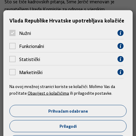
Što se tiče kadrovskih pitanja, Šime Jerčić imenovan je
ravnateljem Ureda Komisije za odnose s vjerskim
zajednicama, s danom 18. veljače 2026., temeljem provedenog
Vlada Republike Hrvatske upotrebljava kolačiće
postupka po raspisanom javnom natječaju te mu je
istovremeno povučeno ovlaštenje za obavljanje poslova
Nužni
ravnatelja Ureda.
Funkcionalni
Donesen je Zaključak kojim se predlaže Nadzornom odboru
Statistički
društva ACI d.d. imenovanje dr.sc. Ivana Heraka za člana Uprave
toga društva, do imenovanja člana Uprave društva putem
Marketinški
javnog natječaja, na razdoblje od najduže šest mjeseci.
Državnoj službenici Anamariji Matak na osobni zahtjev
Na ovoj mrežnoj stranici koriste se kolačići. Molimo Vas da
povučeno je ovlaštenje za obavljanje poslova ravnatelja
pročitate
Obavijest o kolačićima
ili prilagodite postavke.
Uprave za procjenu utjecaja na okoliš i održivo gospodarenje
otpadom u Ministarstvu zaštite okoliša i zelene tranzicije.
Prihvaćam odabrane
Razriješen je dio dosadašnjih članica Povjerenstva za
Prilagodi
rješavanje odštetnih zahtjeva radnika oboljelih od