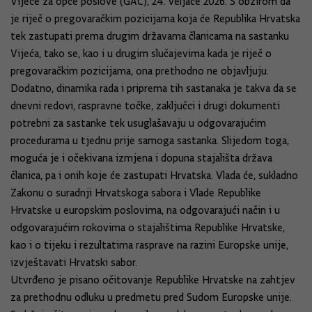
Vijeće za opće poslove (GAC), 24. veljače 2026. S obzirom da
je riječ o pregovaračkim pozicijama koja će Republika Hrvatska
tek zastupati prema drugim državama članicama na sastanku
Vijeća, tako se, kao i u drugim slučajevima kada je riječ o
pregovaračkim pozicijama, ona prethodno ne objavljuju.
Dodatno, dinamika rada i priprema tih sastanaka je takva da se
dnevni redovi, raspravne točke, zaključci i drugi dokumenti
potrebni za sastanke tek usuglašavaju u odgovarajućim
procedurama u tjednu prije samoga sastanka. Slijedom toga,
moguća je i očekivana izmjena i dopuna stajališta država
članica, pa i onih koje će zastupati Hrvatska. Vlada će, sukladno
Zakonu o suradnji Hrvatskoga sabora i Vlade Republike
Hrvatske u europskim poslovima, na odgovarajući način i u
odgovarajućim rokovima o stajalištima Republike Hrvatske,
kao i o tijeku i rezultatima rasprave na razini Europske unije,
izvještavati Hrvatski sabor.
Utvrđeno je pisano očitovanje Republike Hrvatske na zahtjev
za prethodnu odluku u predmetu pred Sudom Europske unije.