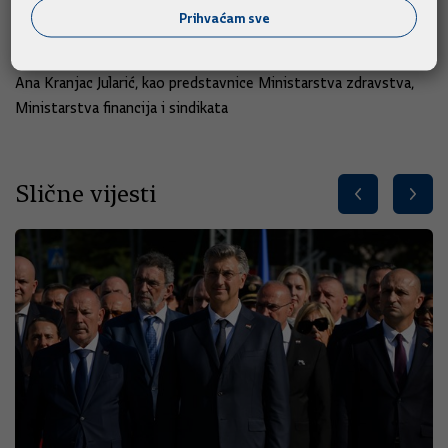
profesionalne bolesti zbog izloženosti azbestu, Gordana
Prihvaćam sve
Mustač, Tea Peko i Gordana Palajsa. Novim članicama
imenovane su Dora Domac Gamilec, Ivana Kunić Matković i
Ana Kranjac Jularić, kao predstavnice Ministarstva zdravstva,
Ministarstva financija i sindikata
Slične vijesti