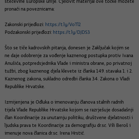
stečevine Europske unije. Cjelovit materijal ove točke možete
pronaći na poveznicama:
Zakonski prijedlozi:
https://t.ly/VoTl2
Podzakonski prijedlozi:
https://t.ly/DJDS3
Što se tiče kadrovskih pitanja, donesen je Zaključak kojim se
ne daje odobrenje za vođenje kaznenog postupka protiv Ivana
Anušića, potpredsjednika Vlade i ministra obrane, po privatnoj
tužbi, zbog kaznenog djela klevete iz članka 149. stavaka 1. i 2.
Kaznenog zakona, sukladno odredbi članka 34. Zakona o Vladi
Republike Hrvatske.
Izmijenjena je Odluka o imenovanju članova stalnih radnih
tijela Vlade Republike Hrvatske kojom se razrješuje dosadašnji
član Koordinacije za unutarnju politiku, društvene djelatnosti i
ljudska prava te Koordinacije za demografiju dr.sc. Vili Beroš i
imenuje nova članica dr.sc. Irena Hrstić.