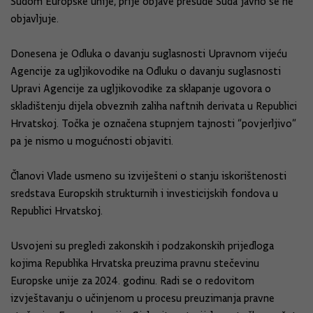
Sudom Europske unije, prije objave presude Suda javno se ne
objavljuje.
Donesena je Odluka o davanju suglasnosti Upravnom vijeću
Agencije za ugljikovodike na Odluku o davanju suglasnosti
Upravi Agencije za ugljikovodike za sklapanje ugovora o
skladištenju dijela obveznih zaliha naftnih derivata u Republici
Hrvatskoj. Točka je označena stupnjem tajnosti “povjerljivo”
pa je nismo u mogućnosti objaviti.
Članovi Vlade usmeno su izviješteni o stanju iskorištenosti
sredstava Europskih strukturnih i investicijskih fondova u
Republici Hrvatskoj.
Usvojeni su pregledi zakonskih i podzakonskih prijedloga
kojima Republika Hrvatska preuzima pravnu stečevinu
Europske unije za 2024. godinu. Radi se o redovitom
izvještavanju o učinjenom u procesu preuzimanja pravne