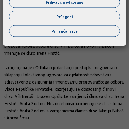
Prihvaćam odabrane
mjeseci.
Prilagodi
Izmijenjena je Odluka o pokretanju postupka pregovora o
sklapanu dodatka Temeljnom kolektivnom ugovoru za
Prihvaćam sve
zaposlenike u javnim službama i imenovanju pregovaračkoga
odbora Vlade Republike Hrvatske. Razrješuje se dosadašnji član
pregovaračkoga odbora dr.sc. Vili Beroš, a novom članicom
imenuje se dr.sc. Irena Hrstić.
Izmijenjena je i Odluka o pokretanju postupka pregovora o
sklapanju kolektivnog ugovora za djelatnost zdravstva i
zdravstvenog osiguranja i imenovanju pregovaračkoga odbora
Vlade Republike Hrvatske. Razrješuju se dosadašnji članovi
dr.sc. Vili Beroš i Dražen Opalić te zamjenici članova dr.sc. Irena
Hrstić i Anita Zirdum. Novim članicama imenuju se dr.sc. Irena
Hrstić i Anita Zirdum, a zamjenicima članica dr.sc. Marija Bubaš
i Antea Šojat.