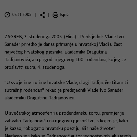
03.11.2005.
Ispiši
ZAGREB, 3. studenoga 2005. (Hina) - Predsjednik Vlade Ivo
Sanader priredio je danas primanje u hrvatskoj Vladi u čast
najvećeg hrvatskog pjesnika, akademika Dragutina
Tadijanovića, a u prigodi njegovog 100. rođendana, kojeg će
proslaviti sutra, 4. studenoga.
"U svoje ime i u ime hrvatske Vlade, dragi Tadija, čestitam ti
sutrašnji rođendan", rekao je predsjednik Vlade Ivo Sanader
akademiku Dragutinu Tadijanoviću.
U svečarskoj atmosferi i uz rođendansku tortu, premijer je
zahvalio Tadijanoviću na njegovu pjesništvu, s kojim je, kako
je kazao, "obogatio hrvatsku poeziju, ali i naše živote".
Naglasio je i kako je Tadijanović autor jednostavnih, ali sjajnih