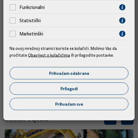
Funkcionalni
zadovoljstvom prihvatio.
Statistički
Razdragani pjesnik Tadijanović na kraju je kazao kako su svi
osim njega znali da će "doživjeti stotu".
Marketinški
Za 100. rođendan predsjednik Vlade Sanader darovao je bardu
Na ovoj mrežnoj stranici koriste se kolačići. Molimo Vas da
hrvatskog pjesništva ulje na platnu akademskog slikara
pročitate
Obavijest o kolačićima
ili prilagodite postavke.
Tihomira Lončara na temu "Ljeto u vrtu".
Prihvaćam odabrane
Primanju su bili nazočni potpredsjednica Vlade Jadranka Kosor i
ministar kulture Božo Biškupić.
Prilagodi
Prihvaćam sve
Slične vijesti