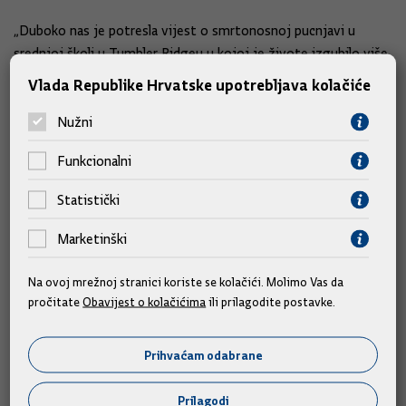
„Duboko nas je potresla vijest o smrtonosnoj pucnjavi u
srednjoj školi u Tumbler Ridgeu u kojoj je živote izgubilo više
osoba. Izražavam duboku sućut obiteljima žrtava, Vama i
Vlada Republike Hrvatske upotrebljava kolačiće
kanadskom narodu, osobito stanovništvu Britanske Kolumbije
i Tumbler Ridgea. Ozlijeđenima želimo uspješan oporavak”,
Nužni
stoji u pismu sućuti predsjednika Vlade Plenkovića.
Funkcionalni
Statistički
Slične vijesti
Marketinški
Na ovoj mrežnoj stranici koriste se kolačići. Molimo Vas da
pročitate
Obavijest o kolačićima
ili prilagodite postavke.
Prihvaćam odabrane
Prilagodi