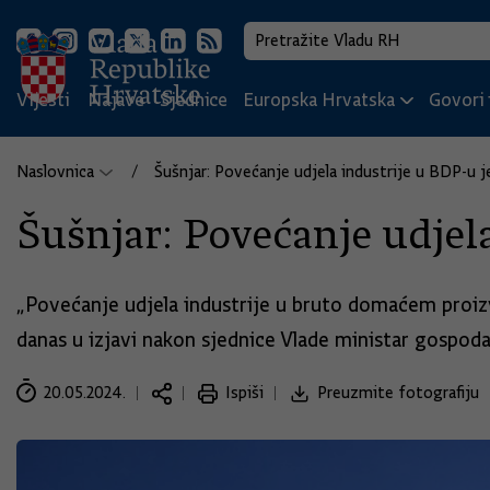
Vijesti
Najave
Sjednice
Europska Hrvatska
Govori i
Naslovnica
Šušnjar: Povećanje udjela industrije u BDP-u j
Šušnjar: Povećanje udjel
„Povećanje udjela industrije u bruto domaćem proizv
danas u izjavi nakon sjednice Vlade ministar gospoda
20.05.2024.
Ispiši
Preuzmite fotografiju