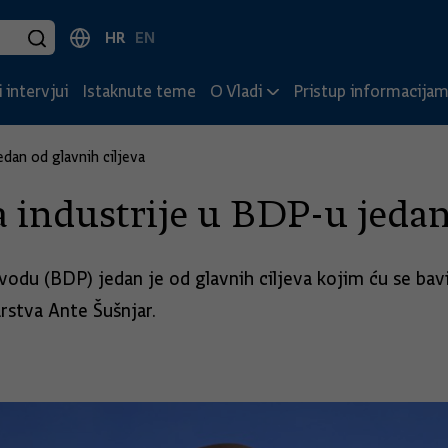
HR
EN
 intervjui
Istaknute teme
O Vladi
Pristup informacija
edan od glavnih ciljeva
a industrije u BDP-u jedan
odu (BDP) jedan je od glavnih ciljeva kojim ću se bavi
rstva Ante Šušnjar.