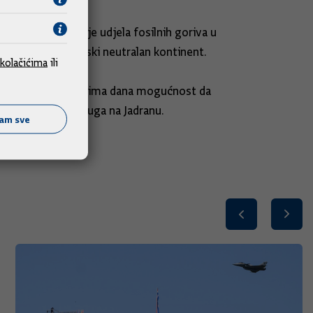
ju, kao i smanjenje udjela fosilnih goriva u
0. postane klimatski neutralan kontinent.
kolačićima
ili
jeljom, jer je ljudima dana mogućnost da
nosti pružanja usluga na Jadranu.
ćam sve