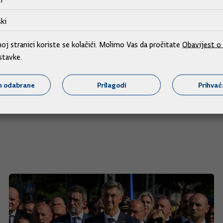
ki
asak na postizanje energetske neovisnosti, energetsku tranzici
 u skladu s politikama Europske unije i ciljem da Europa do 205
j stranici koriste se kolačići. Molimo Vas da pročitate
Obavijest o 
stavke.
ako je zadovoljan trenutnom zakonskom regulacijom rada ned
vljena i opcija radnih nedjelja zbog turističke sezone i moguć
m odabrane
Prilagodi
Prihva