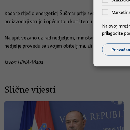
Marketinš
Kada je riječ o energetici, Šušnjar prije svega stavlja nagl
proizvodnji struje i općenito u korištenju energije, što je
Na ovoj mrežno
prilagodite po
Na upit vezano uz rad nedjeljom, ministar je odgovorio k
nedjelje provedu sa svojim obiteljima, ali je isto tako osta
Prihvaća
Izvor: HINA/Vlada
Slične vijesti