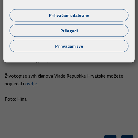
Anton Kliman, ministar turizma
Prihvaćam odabrane
Nada Šikić, ministrica rada i mirovinskoga sustava
Prilagodi
Dario Nakić, ministar zdravlja
Prihvaćam sve
Predrag Šustar, ministar znanosti, obrazovanja i sporta
Zlatko Hasanbegović, ministar kulture
Životopise svih članova Vlade Republike Hrvatske možete
pogledati
ovdje.
Foto: Hina