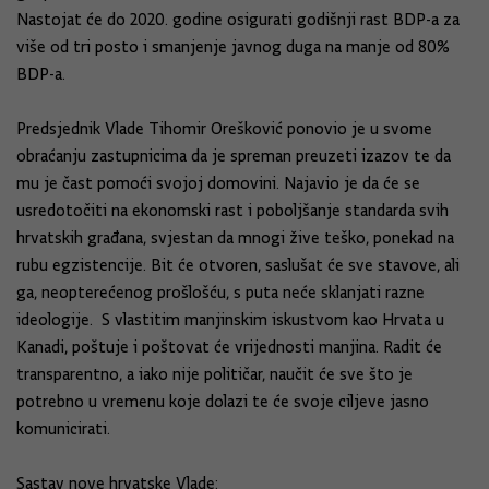
Nastojat će do 2020. godine osigurati godišnji rast BDP-a za
više od tri posto i smanjenje javnog duga na manje od 80%
BDP-a.
Predsjednik Vlade Tihomir Orešković ponovio je u svome
obraćanju zastupnicima da je spreman preuzeti izazov te da
mu je čast pomoći svojoj domovini. Najavio je da će se
usredotočiti na ekonomski rast i poboljšanje standarda svih
hrvatskih građana, svjestan da mnogi žive teško, ponekad na
rubu egzistencije. Bit će otvoren, saslušat će sve stavove, ali
ga, neopterećenog prošlošću, s puta neće sklanjati razne
ideologije. S vlastitim manjinskim iskustvom kao Hrvata u
Kanadi, poštuje i poštovat će vrijednosti manjina. Radit će
transparentno, a iako nije političar, naučit će sve što je
potrebno u vremenu koje dolazi te će svoje ciljeve jasno
komunicirati.
Sastav nove hrvatske Vlade: