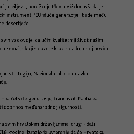
jni ciljevi'', poručio je Plenković dodavši da je
ički instrument ''EU iduće generacije'' bude među
će desetljeće.
svih vas ovdje, da učini kvalitetniji život našim
nih zemalja koji su ovdje kroz suradnju s njihovim
ojnu strategiju, Nacionalni plan oporavka i
čju.
iona četvrte generacije, francuskih Raphalea,
ati doprinos međunarodnoj sigurnosti.
na svim hrvatskim državljanima, drugi - dati
2016. godine. Izrazio je uvjerenje da će Hrvatska,