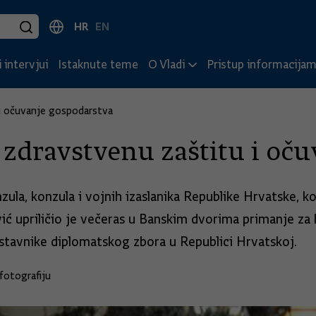
HR
EN
 intervjui
Istaknute teme
O Vladi
Pristup informacija
 i očuvanje gospodarstva
i zdravstvenu zaštitu i oč
ula, konzula i vojnih izaslanika Republike Hrvatske, ko
ić upriličio je večeras u Banskim dvorima primanje za 
dstavnike diplomatskog zbora u Republici Hrvatskoj.
fotografiju