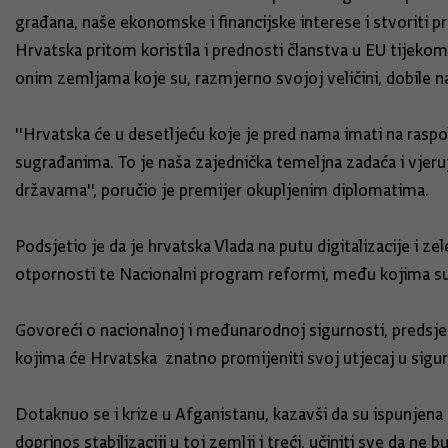
građana, naše ekonomske i financijske interese i stvoriti pre
Hrvatska pritom koristila i prednosti članstva u EU tijeko
onim zemljama koje su, razmjerno svojoj veličini, dobile n
''Hrvatska će u desetljeću koje je pred nama imati na raspol
sugrađanima. To je naša zajednička temeljna zadaća i vjeruj
državama'', poručio je premijer okupljenim diplomatima.
Podsjetio je da je hrvatska Vlada na putu digitalizacije i z
otpornosti te Nacionalni program reformi, među kojima s
Govoreći o nacionalnoj i međunarodnoj sigurnosti, predsje
kojima će Hrvatska znatno promijeniti svoj utjecaj u sigur
Dotaknuo se i krize u Afganistanu, kazavši da su ispunjena 
doprinos stabilizaciji u toj zemlji i treći, učiniti sve da 