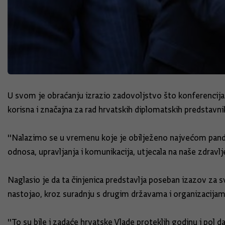
U svom je obraćanju izrazio zadovoljstvo što konferencija h
korisna i značajna za rad hrvatskih diplomatskih predstavnik
''Nalazimo se u vremenu koje je obilježeno najvećom pand
odnosa, upravljanja i komunikacija, utjecala na naše zdravlje
Naglasio je da ta činjenica predstavlja poseban izazov za 
nastojao, kroz suradnju s drugim državama i organizacijama
''To su bile i zadaće hrvatske Vlade proteklih godinu i pol