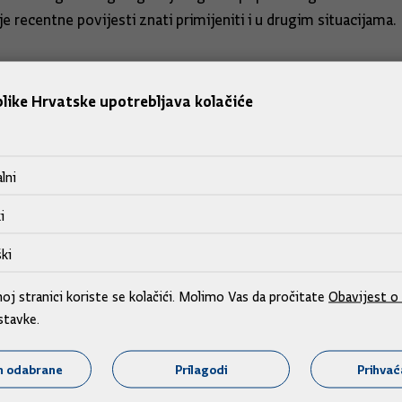
e recentne povijesti znati primijeniti i u drugim situacijama.
rese, veselim se nastavku suradnje i uvjeren sam da ćete sv
ini koja je pred nama'', završio je svoje obraćanje predsjednik
like Hrvatske upotrebljava kolačiće
lni
i
ki
j stranici koriste se kolačići. Molimo Vas da pročitate
Obavijest o 
stavke.
m odabrane
Prilagodi
Prihva