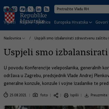
Vijesti
Najave
Sjednice
Europska Hrvatska
Govori i
Naslovnica
Uspjeli smo izbalansirati zdravstvenu zaštitu
Uspjeli smo izbalansirat
U povodu Konferencije veleposlanika, generalnih konz
održava u Zagrebu, predsjednik Vlade Andrej Plenkov
generalne konzule, konzule i vojne izaslanike te pre
25.08.2021.
foto
Ispiši
Preuzmite 