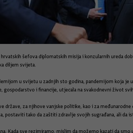
rvatskih šefova diplomatskih misija i konzularnih ureda dobiva
a diljem svijeta.
emijom u svijetu u zadnjih sto godina, pandemijom koja je 
, gospodarstvo i financije, utjecala na svakodnevni život svih l
sve države, za njihove vanjske politike, kao i za međunarodne
, postaviti tako da zaštiti zdravlje svojih sugrađana, ali da
 dana. Kada sve rezimiramo, mislim da možemo kazati da smo us