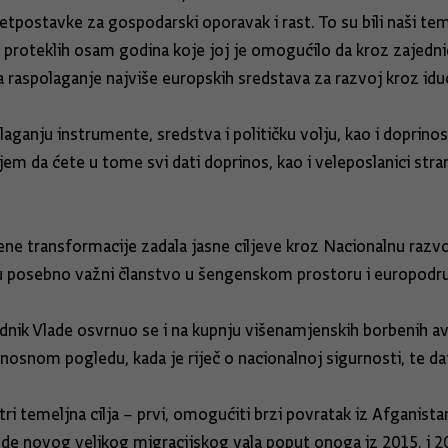
tpostavke za gospodarski oporavak i rast. To su bili naši temel
m proteklih osam godina koje joj je omogućilo da kroz zajedn
a raspolaganje najviše europskih sredstava za razvoj kroz idu
aganju instrumente, sredstva i političku volju, kao i doprinos 
em da ćete u tome svi dati doprinos, kao i veleposlanici stra
elene transformacije zadala jasne ciljeve kroz Nacionalnu razv
u posebno važni članstvo u šengenskom prostoru i europodru
dnik Vlade osvrnuo se i na kupnju višenamjenskih borbenih av
nosnom pogledu, kada je riječ o nacionalnoj sigurnosti, te d
tri temeljna cilja – prvi, omogućiti brzi povratak iz Afganista
ne bude novog velikog migracijskog vala poput onoga iz 2015. i 