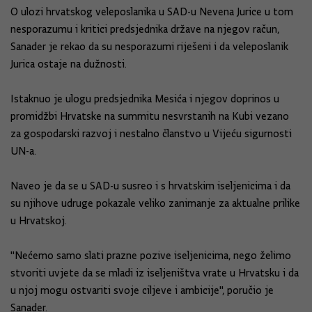
O ulozi hrvatskog veleposlanika u SAD-u Nevena Jurice u tom
nesporazumu i kritici predsjednika države na njegov račun,
Sanader je rekao da su nesporazumi riješeni i da veleposlanik
Jurica ostaje na dužnosti.
Istaknuo je ulogu predsjednika Mesića i njegov doprinos u
promidžbi Hrvatske na summitu nesvrstanih na Kubi vezano
za gospodarski razvoj i nestalno članstvo u Vijeću sigurnosti
UN-a.
Naveo je da se u SAD-u susreo i s hrvatskim iseljenicima i da
su njihove udruge pokazale veliko zanimanje za aktualne prilike
u Hrvatskoj.
"Nećemo samo slati prazne pozive iseljenicima, nego želimo
stvoriti uvjete da se mladi iz iseljeništva vrate u Hrvatsku i da
u njoj mogu ostvariti svoje ciljeve i ambicije", poručio je
Sanader.