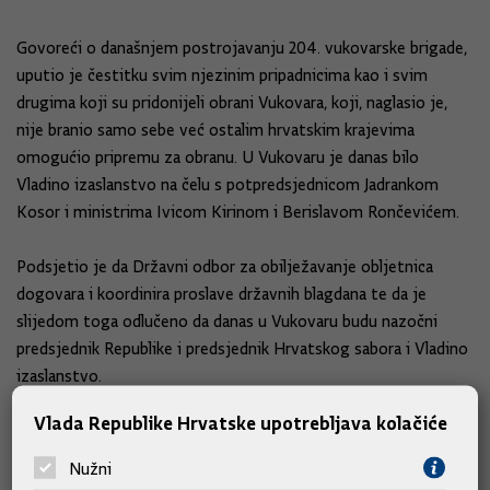
Govoreći o današnjem postrojavanju 204. vukovarske brigade,
uputio je čestitku svim njezinim pripadnicima kao i svim
drugima koji su pridonijeli obrani Vukovara, koji, naglasio je,
nije branio samo sebe već ostalim hrvatskim krajevima
omogućio pripremu za obranu. U Vukovaru je danas bilo
Vladino izaslanstvo na čelu s potpredsjednicom Jadrankom
Kosor i ministrima Ivicom Kirinom i Berislavom Rončevićem.
Podsjetio je da Državni odbor za obilježavanje obljetnica
dogovara i koordinira proslave državnih blagdana te da je
slijedom toga odlučeno da danas u Vukovaru budu nazočni
predsjednik Republike i predsjednik Hrvatskog sabora i Vladino
izaslanstvo.
Vlada Republike Hrvatske upotrebljava kolačiće
"Želim otkloniti sve nedoumice oko toga gdje, tko i kada treba
biti", rekao je Sanader.
Nužni