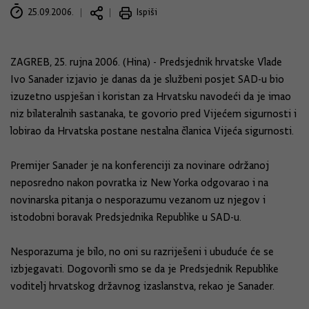
25.09.2006.
Ispiši
ZAGREB, 25. rujna 2006. (Hina) - Predsjednik hrvatske Vlade
Ivo Sanader izjavio je danas da je službeni posjet SAD-u bio
izuzetno uspješan i koristan za Hrvatsku navodeći da je imao
niz bilateralnih sastanaka, te govorio pred Vijećem sigurnosti i
lobirao da Hrvatska postane nestalna članica Vijeća sigurnosti.
Premijer Sanader je na konferenciji za novinare održanoj
neposredno nakon povratka iz New Yorka odgovarao i na
novinarska pitanja o nesporazumu vezanom uz njegov i
istodobni boravak Predsjednika Republike u SAD-u.
Nesporazuma je bilo, no oni su razriješeni i ubuduće će se
izbjegavati. Dogovorili smo se da je Predsjednik Republike
voditelj hrvatskog državnog izaslanstva, rekao je Sanader.