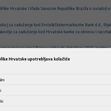
like Hrvatske i Vlade Savezne Republike Brazila o suradnji 
skoj za zaduženje kod Erste&Steiermärkische Bank d.d., Rije
Jakovlje za zaduženje kod Hrvatske banke za obnovu i razvita
Domovinskog rata i članova njihovih obitelji za 2023. godinu
like Hrvatske upotrebljava kolačiće
njina za razdoblje 2021. - 2024., za 2023. godinu
lni
omoći za opskrbu energijom ugroženih kupaca u 2023.
i
 1. siječnja do 31. prosinca 2023.
ki
 za 2023. godinu