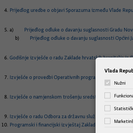
Prijedlog uredbe o objavi Sporazuma između Vlade Repub
a)
Prijedlog odluke o davanju suglasnosti Gradu Nov
b)
Prijedlog odluke o davanju suglasnosti Općini 
Godišnje izvješće o radu Zaklade hrvatskih branitelja iz 
Vlada Repub
Izvješće o provedbi Operativnih programa nacionalnih ma
Nužni
Funkciona
Izvješće o namjenskom trošenju sredstava za isplatu p
Statističk
Izvješće o radu Odbora za državnu službu za razdoblje od
Marketinš
Programski i financijski izvještaj Zaklade „Kultura nova“