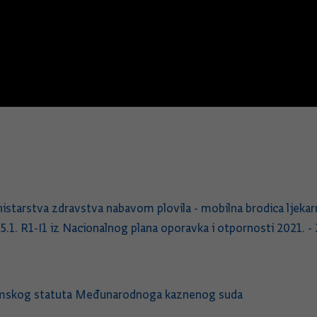
 za potres
Ministarstva zdravstva nabavom plovila - mobilna brodica lj
.1. R1-I1 iz Nacionalnog plana oporavka i otpornosti 2021. 
 Rimskog statuta Međunarodnoga kaznenog suda