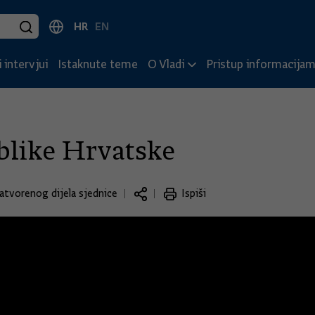
HR
EN
 intervjui
Istaknute teme
O Vladi
Pristup informacija
blike Hrvatske
atvorenog dijela sjednice
Ispiši