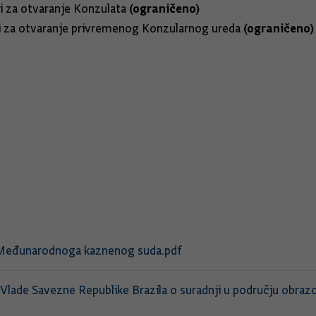
(ograničeno)
za otvaranje Konzulata
(og
a otvaranje privremenog Konzularnog ureda
a Međunarodnoga kaznenog suda.pdf
Vlade Savezne Republike Brazila o suradnji u području obraz