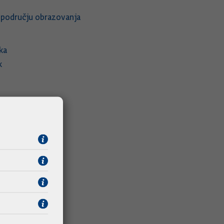
u području obrazovanja
ka
k