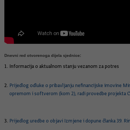
Dnevni red otvorenoga dijela sjednice:
Informacija o aktualnom stanju vezanom
Prijedlog odluke o pribavljanju nefinancijske imovine 
opremom i softverom (kom 2), radi provedbe projekta C5
Prijedlog uredbe o objavi Izmjene i dopune članka 39.