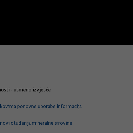
nosti - usmeno izvješće
škovima ponovne uporabe informacija
snovi otuđenja mineralne sirovine