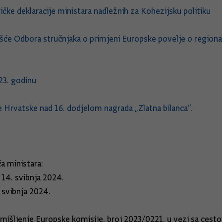
ičke deklaracije ministara nadležnih za Kohezijsku politiku
će Odbora stručnjaka o primjeni Europske povelje o regionaln
23. godinu
e Hrvatske nad 16. dodjelom nagrada „Zlatna bilanca“
.
eća ministara:
i 14. svibnja 2024.
 svibnja 2024.
mišljenje Europske komisije, broj 2023/0221, u vezi sa cest