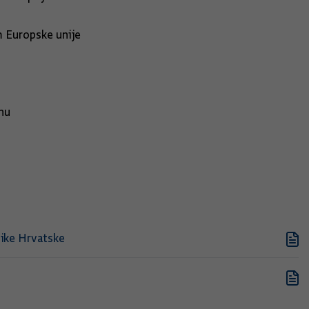
m Europske unije
nu
like Hrvatske