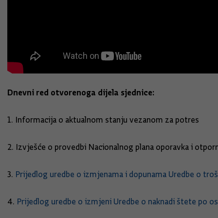
Dnevni red otvorenoga dijela sjednice:
1. Informacija o aktualnom stanju vezanom za potres
2. Izvješće o provedbi Nacionalnog plana oporavka i otpor
3.
Prijedlog uredbe o izmjenama i dopunama Uredbe o tro
4.
Prijedlog uredbe o izmjeni Uredbe o naknadi štete po o