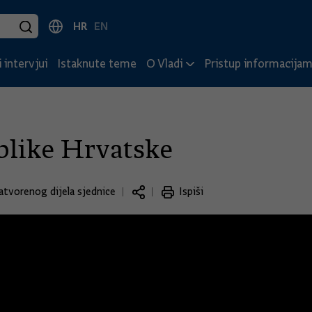
HR
EN
 intervjui
Istaknute teme
O Vladi
Pristup informacija
blike Hrvatske
atvorenog dijela sjednice
Ispiši