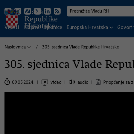
Vijesti
Najave
Sjednice
Europska Hrvatska
Govori i
Naslovnica
305. sjednica Vlade Republike Hrvatske
305. sjednica Vlade Repu
09.05.2024.
video
audio
Priopćenje sa z