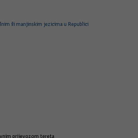
im ili manjinskim jezicima u Republici
ovnim prijevozom tereta