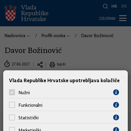
HR
EN
IZBORNIK
Naslovnica
Profili osoba
Davor Božinović
Davor Božinović
27.06.2017.
Ispiši
Vlada Republike Hrvatske upotrebljava kolačiće
Nužni
Funkcionalni
Statistički
e-Građani
Marketinški