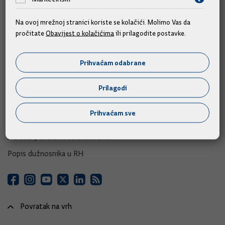
e-Građani
Na ovoj mrežnoj stranici koriste se kolačići. Molimo Vas da
e-Savjetovanja
pročitate
Obavijest o kolačićima
ili prilagodite postavke.
Portal otvorenih podataka RH
Izvozni portal
Prihvaćam odabrane
Adresar
Prilagodi
Središnji katalog službenih dokumenata RH
Prihvaćam sve
Adresar tijela javne vlasti
Adresar političkih stranaka u RH
Popis dužnosnika u RH
Povratak na vrh