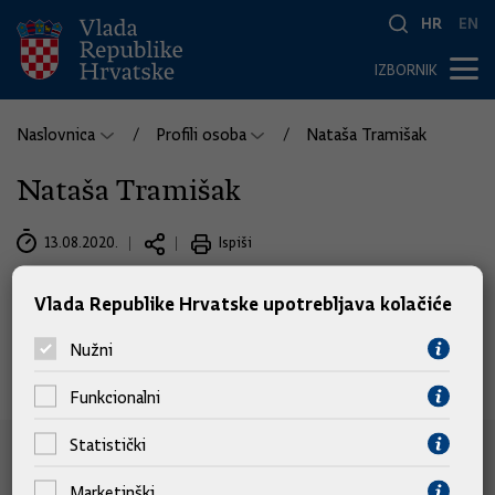
HR
EN
IZBORNIK
Naslovnica
Profili osoba
Nataša Tramišak
Nataša Tramišak
13.08.2020.
Ispiši
Vlada Republike Hrvatske upotrebljava kolačiće
Nužni
Funkcionalni
Statistički
e-Građani
Marketinški