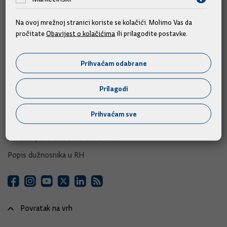
e-Građani
Na ovoj mrežnoj stranici koriste se kolačići. Molimo Vas da
e-Savjetovanja
pročitate
Obavijest o kolačićima
ili prilagodite postavke.
Portal otvorenih podataka RH
Izvozni portal
Prihvaćam odabrane
Adresar
Prilagodi
Središnji katalog službenih dokumenata RH
Prihvaćam sve
Adresar tijela javne vlasti
Adresar političkih stranaka u RH
Popis dužnosnika u RH
Povratak na vrh