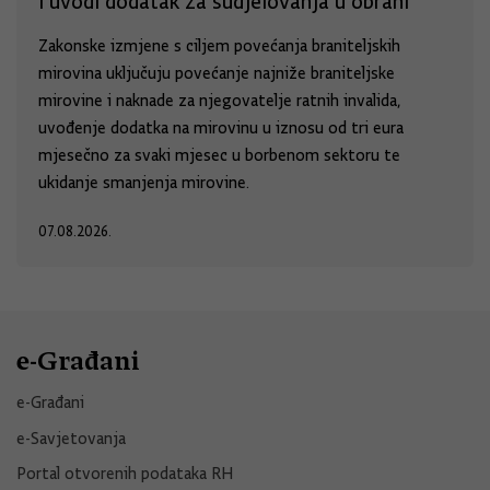
i uvodi dodatak za sudjelovanja u obrani
Zakonske izmjene s ciljem povećanja braniteljskih
mirovina uključuju povećanje najniže braniteljske
mirovine i naknade za njegovatelje ratnih invalida,
uvođenje dodatka na mirovinu u iznosu od tri eura
mjesečno za svaki mjesec u borbenom sektoru te
ukidanje smanjenja mirovine.
07.08.2026.
e-Građani
e-Građani
e-Savjetovanja
Portal otvorenih podataka RH