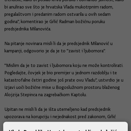
bi anulirao sve što je hrvatska Vlada mukotrpnim radom,
pregalaštvom i predanim radom ostvarila u ovih sedam
godina", komentirao je Grlić Radman božićnu poruku
predsjednika Milanovića.
Na pitanje novinara misli li da je predsjednik Milanović u
kampanji, odgovorio je da je to "zavist i ljubomora".
"Mislim da je to zavist i ljubomora koju ne može kontrolirati.
Pogledajte, čovjek je bio premijer u jednom razdoblju i te
katastrofalne četiri godine još prate ovu Vladu", ustvrdio je u
izjavi uoči božićne mise u Bogoslužnom prostoru blaženog
Alojzija Stepinca na zagrebačkom Kaptolu.
Upitan ne misli li da je išta utemeljeno kad predsjednik
upozorava na korupciju i nejednakost pred zakonom, Grlić
Radman je ustvrdio da predsjednik "negira činjenice" i "govori