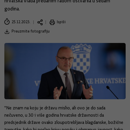
hrvatska Vlada predanim radom ostvarila u sedam
godina.
25.12.2023.
Ispiši
Preuzmite fotografiju
"Ne znam na koju je državu mislio, ali ovo je do sada
nečuveno, u 30 i više godina hrvatske državnosti da
predsjednik države ovako zloupotrebljava blagdanske, božićne
trenutke, kako bi poslao krivu poruku i obmanuo javnost, kako