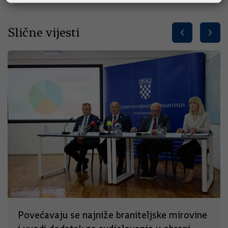
Slične vijesti
Povećavaju se najniže braniteljske mirovine