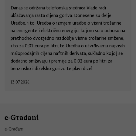
Danas je održana telefonska sjednica Vlade radi
ublažavanja rasta cijena goriva. Donesene su dvije
Uredbe, i to: Uredba o izmjeni uredbe o visini trošarine
na energente i električnu energiju, kojom su u odnosu na
prethodno dvotjedno razdoblje visine trošarine snižene,
i to za 0,01 eura po litri, te Uredba o utvrđivanju najviših
maloprodajnih cijena naftnih derivata, sukladno kojoj se
dodatno snižavaju i premije za 0,02 eura po litri za
benzinsko i dizelsko gorivo te plavi dizel.
13.07.2026.
e-Građani
e-Građani