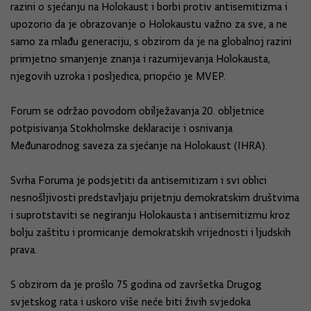
razini o sjećanju na Holokaust i borbi protiv antisemitizma i
upozorio da je obrazovanje o Holokaustu važno za sve, a ne
samo za mlađu generaciju, s obzirom da je na globalnoj razini
primjetno smanjenje znanja i razumijevanja Holokausta,
njegovih uzroka i posljedica, priopćio je MVEP.
Forum se održao povodom obilježavanja 20. obljetnice
potpisivanja Stokholmske deklaracije i osnivanja
Međunarodnog saveza za sjećanje na Holokaust (IHRA).
Svrha Foruma je podsjetiti da antisemitizam i svi oblici
nesnošljivosti predstavljaju prijetnju demokratskim društvima
i suprotstaviti se negiranju Holokausta i antisemitizmu kroz
bolju zaštitu i promicanje demokratskih vrijednosti i ljudskih
prava.
S obzirom da je prošlo 75 godina od završetka Drugog
svjetskog rata i uskoro više neće biti živih svjedoka