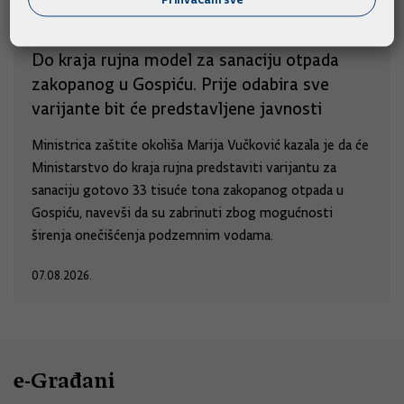
Do kraja rujna model za sanaciju otpada
zakopanog u Gospiću. Prije odabira sve
varijante bit će predstavljene javnosti
Ministrica zaštite okoliša Marija Vučković kazala je da će
Ministarstvo do kraja rujna predstaviti varijantu za
sanaciju gotovo 33 tisuće tona zakopanog otpada u
Gospiću, navevši da su zabrinuti zbog mogućnosti
širenja onečišćenja podzemnim vodama.
07.08.2026.
e-Građani