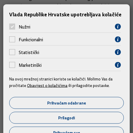
ustupanja prava prvenstva hipotekarnog upisa radnicima na
nekretninama.
Vlada Republike Hrvatske upotrebljava kolačiće
Nužni
Funkcionalni
Slične vijesti
Statistički
Marketinški
Na ovoj mrežnoj stranici koriste se kolačići. Molimo Vas da
pročitate
Obavijest o kolačićima
ili prilagodite postavke.
Prihvaćam odabrane
Prilagodi
Prihvaćam sve