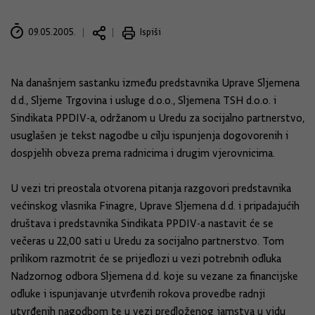
09.05.2005.
Ispiši
Na današnjem sastanku između predstavnika Uprave Sljemena
d.d., Sljeme Trgovina i usluge d.o.o., Sljemena TSH d.o.o. i
Sindikata PPDIV-a, održanom u Uredu za socijalno partnerstvo,
usuglašen je tekst nagodbe u cilju ispunjenja dogovorenih i
dospjelih obveza prema radnicima i drugim vjerovnicima.
U vezi tri preostala otvorena pitanja razgovori predstavnika
većinskog vlasnika Finagre, Uprave Sljemena d.d. i pripadajućih
društava i predstavnika Sindikata PPDIV-a nastavit će se
večeras u 22,00 sati u Uredu za socijalno partnerstvo. Tom
prilikom razmotrit će se prijedlozi u vezi potrebnih odluka
Nadzornog odbora Sljemena d.d. koje su vezane za financijske
odluke i ispunjavanje utvrđenih rokova provedbe radnji
utvrđenih nagodbom te u vezi predloženog jamstva u vidu