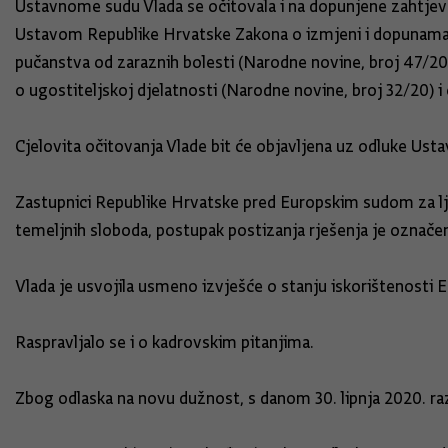
Ustavnome sudu Vlada se očitovala i na dopunjene zahtjeve
Ustavom Republike Hrvatske Zakona o izmjeni i dopunama 
pučanstva od zaraznih bolesti (Narodne novine, broj 47/20
o ugostiteljskoj djelatnosti (Narodne novine, broj 32/20) i
Cjelovita očitovanja Vlade bit će objavljena uz odluke Ust
Zastupnici Republike Hrvatske pred Europskim sudom za ljud
temeljnih sloboda, postupak postizanja rješenja je označe
Vlada je usvojila usmeno izvješće o stanju iskorištenosti E
Raspravljalo se i o kadrovskim pitanjima.
Zbog odlaska na novu dužnost, s danom 30. lipnja 2020. razr