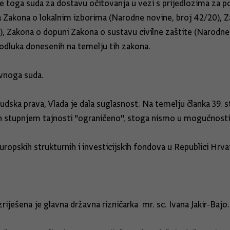
 toga suda za dostavu očitovanja u vezi s prijedlozima za p
Zakona o lokalnim izborima (Narodne novine, broj 42/20), 
), Zakona o dopuni Zakona o sustavu civilne zaštite (Narodn
 odluka donesenih na temelju tih zakona.
avnoga suda.
ska prava, Vlada je dala suglasnost. Na temelju članka 39. sta
n stupnjem tajnosti "ograničeno", stoga nismo u mogućnosti o
uropskih strukturnih i investicijskih fondova u Republici Hrva
iješena je glavna državna rizničarka mr. sc. Ivana Jakir-Bajo.