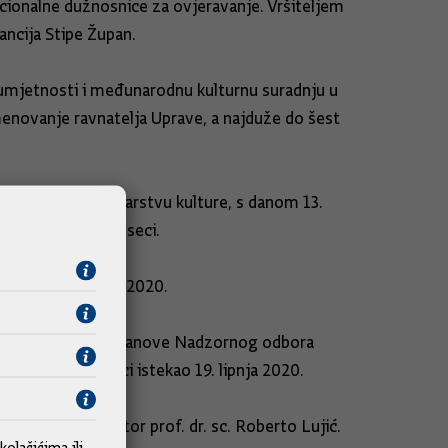
acionalne dužnosnice za ovjeravanje. Vršiteljem
ancija Stipe Župan.
i umjetnosti i međunarodnu kulturnu suradnju u
menovanje ravnatelja Uprave, a najduže do šest
 i muzeje u Ministarstvu kulture, s danom 13.
jduže do šest mjeseci.
s danom 30. lipnja 2020.
e Zrinski Berger za članove Nadzornog odbora
 od šest mjeseci istekao 19. lipnja 2020.
privremeni rektor prof. dr. sc. Roberto Lujić.
kolačićima
ili