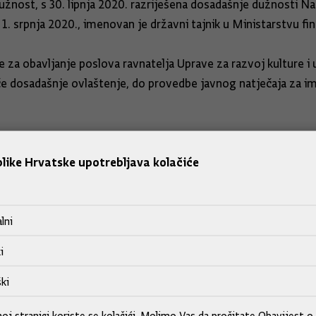
dužnost, s 30. lipnja 2020. razriješena dosadašnje dužnosti N
 srpnja 2020., imenovan je državni tajnik u Ministarstvu fin
e za obavljanje poslova ravnatelja Uprave za razvoj kulture 
ječe dosadašnje ovlaštenje, do provedbe javnog natječaja za i
 za obavljanje poslova ravnatelja Uprave za arhive, knjižnice
like Hrvatske upotrebljava kolačiće
ovedbe javnog natječaja za imenovanje ravnatelja Uprave, a na
jice Državnog zavoda za statistiku, mr. sc. Jadranka Vuglar, 
lni
 d.d. predložila izbor dr. sc. Gorana Granića i mr. sc. Jelen
i
bora, a najduže na vrijeme od šest mjeseci, jer im je mandat
ki
ju Sveučilišta u Slavonskom Brodu, razriješen je dosadašnji 
j stranici koriste se kolačići. Molimo Vas da pročitate
Obavijest o 