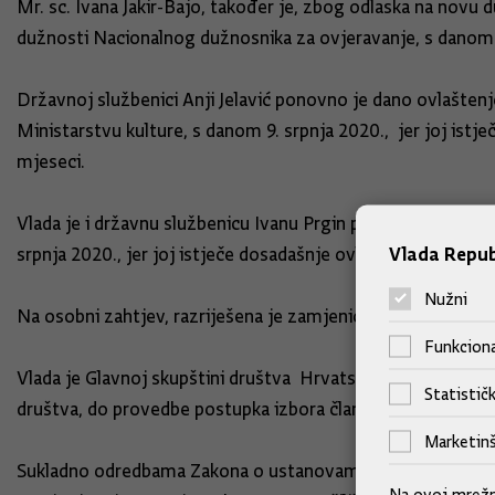
Mr. sc. Ivana Jakir-Bajo, također je, zbog odlaska na novu 
dužnosti Nacionalnog dužnosnika za ovjeravanje, s danom 1.
Državnoj službenici Anji Jelavić ponovno je dano ovlaštenj
Ministarstvu kulture, s danom 9. srpnja 2020., jer joj ist
mjeseci.
Vlada je i državnu službenicu Ivanu Prgin ponovno ovlastila
Vlada Repub
srpnja 2020., jer joj istječe dosadašnje ovlaštenje, do pr
Nužni
Na osobni zahtjev, razriješena je zamjenica glavne ravnatel
Funkciona
Vlada je Glavnoj skupštini društva Hrvatska elektroprivreda
Statističk
društva, do provedbe postupka izbora članova Nadzornog od
Marketinš
Sukladno odredbama Zakona o ustanovama i Zakona o osnivan
Na ovoj mrežno