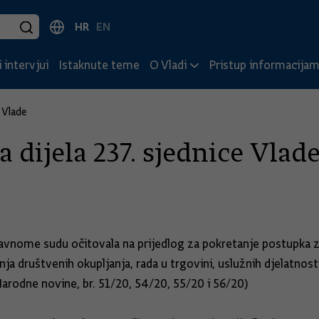
HR
EN
 intervjui
Istaknute teme
O Vladi
Pristup informacija
 Vlade
 dijela 237. sjednice Vlad
stavnome sudu očitovala na prijedlog za pokretanje postupka
ruštvenih okupljanja, rada u trgovini, uslužnih djelatnosti 
arodne novine, br. 51/20, 54/20, 55/20 i 56/20)