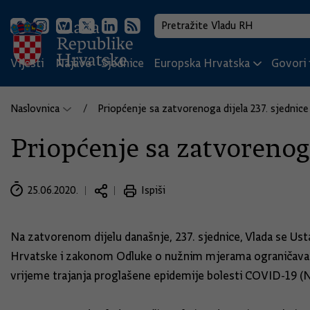
Vijesti
Najave
Sjednice
Europska Hrvatska
Govori i
Naslovnica
Priopćenje sa zatvorenoga dijela 237. sjednice
Priopćenje sa zatvorenoga
25.06.2020.
Ispiši
Na zatvorenom dijelu današnje, 237. sjednice, Vlada se U
Hrvatske i zakonom Odluke o nužnim mjerama ograničavanja d
vrijeme trajanja proglašene epidemije bolesti COVID-19 (N