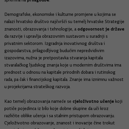
spremna na
.
Demografske, ekonomske i kulturne promjene u kojima se
nalazi hrvatsko društvo najčvršći su temelj hrvatske Strategije
odgovornost je države
znanosti, obrazovanja i tehnologije, a
da razvije i upravlja obrazovnim sustavom u suradnji s
privatnim sektorom. Izgradnja inovativnog društva i
gospodarstva, prilagodljivog budućim nepredvidivim
izazovima, nužna je pretpostavka stvaranja kapitala
stvaralačkog ljudskog znanja koje u modernim društvima ima
prednost u odnosu na kapitale prirodnih dobara i rutinskog
rada, pa čak i financijskog kapitala. Znanje ima iznimnu važnost
u projekcijama strateškog razvoja.
cjeloživotno učenje
Kao temelj obrazovanja nameće se
koji
potiče pojedinca iz bilo koje dobne skupine da uči kroz
različite oblike učenja i sa stalnim pristupom obrazovanju.
Cjeloživotno obrazovanje, znanost i inovacije čine trokut