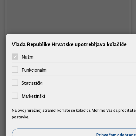
Vlada Republike Hrvatske upotrebljava kolačiće
Nužni
Funkcionalni
Statistički
Marketinški
Na ovoj mrežnoj stranici koriste se kolačići. Molimo Vas da pročitat
postavke.
Hvala svima koji su danas sudjelovali u FBchatu na temu
reforme obrazovnog i znanstvenog sustava. Razgovarali smo
o povezanosti obrazovanja i tržišta rada, informatici u
Prihvaćam odabrane