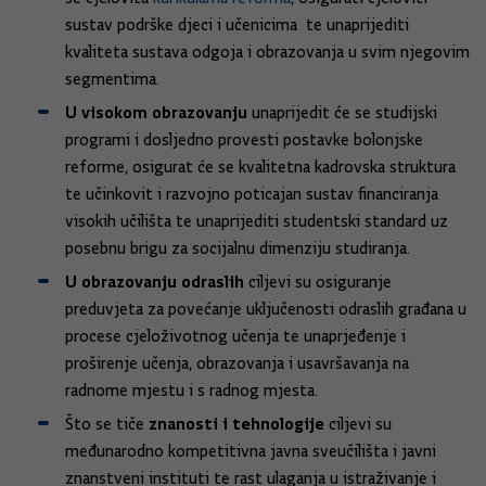
sustav podrške djeci i učenicima te unaprijediti
kvaliteta sustava odgoja i obrazovanja u svim njegovim
segmentima.
U visokom obrazovanju
unaprijedit će se studijski
programi i dosljedno provesti postavke bolonjske
reforme, osigurat će se kvalitetna kadrovska struktura
te učinkovit i razvojno poticajan sustav financiranja
visokih učilišta te unaprijediti studentski standard uz
posebnu brigu za socijalnu dimenziju studiranja.
U obrazovanju odraslih
ciljevi su osiguranje
preduvjeta za povećanje uključenosti odraslih građana u
procese cjeloživotnog učenja te unaprjeđenje i
proširenje učenja, obrazovanja i usavršavanja na
radnome mjestu i s radnog mjesta.
znanosti i tehnologije
Što se tiče
ciljevi su
međunarodno kompetitivna javna sveučilišta i javni
znanstveni instituti te rast ulaganja u istraživanje i