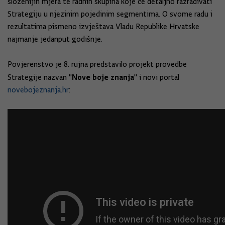
složenijih mjera te radnih skupina koje će detaljno razrađivati
Strategiju u njezinim pojedinim segmentima. O svome radu i
rezultatima pismeno izvještava Vladu Republike Hrvatske
najmanje jedanput godišnje.
Povjerenstvo je 8. rujna predstavilo projekt provedbe
Nove boje znanja
Strategije nazvan "
" i novi portal
novebojeznanja.hr
: