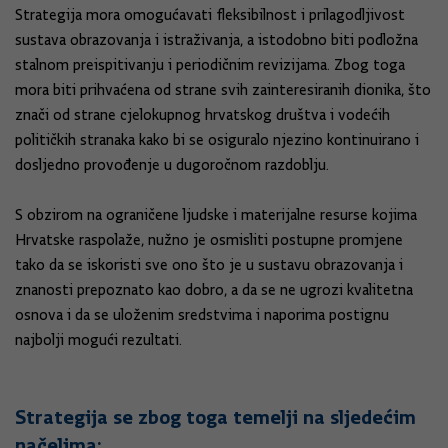
Strategija mora omogućavati fleksibilnost i prilagodljivost
sustava obrazovanja i istraživanja, a istodobno biti podložna
stalnom preispitivanju i periodičnim revizijama. Zbog toga
mora biti prihvaćena od strane svih zainteresiranih dionika, što
znači od strane cjelokupnog hrvatskog društva i vodećih
političkih stranaka kako bi se osiguralo njezino kontinuirano i
dosljedno provođenje u dugoročnom razdoblju.
S obzirom na ograničene ljudske i materijalne resurse kojima
Hrvatske raspolaže, nužno je osmisliti postupne promjene
tako da se iskoristi sve ono što je u sustavu obrazovanja i
znanosti prepoznato kao dobro, a da se ne ugrozi kvalitetna
osnova i da se uloženim sredstvima i naporima postignu
najbolji mogući rezultati.
Strategija se zbog toga temelji na sljedećim
načelima: