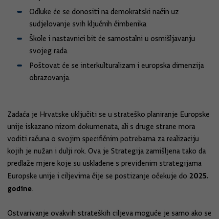
Odluke će se donositi na demokratski način uz
sudjelovanje svih ključnih čimbenika.
Škole i nastavnici bit će samostalni u osmišljavanju
svojeg rada.
Poštovat će se interkulturalizam i europska dimenzija
obrazovanja.
Zadaća je Hrvatske uključiti se u strateško planiranje Europske
unije iskazano nizom dokumenata, ali s druge strane mora
voditi računa o svojim specifičnim potrebama za realizaciju
kojih je nužan i dulji rok. Ova je Strategija zamišljena tako da
predlaže mjere koje su usklađene s previđenim strategijama
2025.
Europske unije i ciljevima čije se postizanje očekuje do
godine
.
Ostvarivanje ovakvih strateških ciljeva moguće je samo ako se