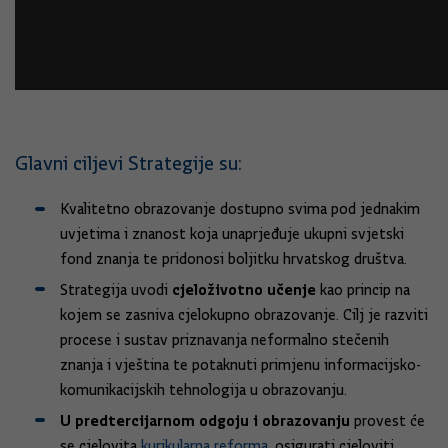
Glavni ciljevi Strategije su:
Kvalitetno obrazovanje dostupno svima pod jednakim
uvjetima i znanost koja unaprjeđuje ukupni svjetski
fond znanja te pridonosi boljitku hrvatskog društva.
cjeloživotno učenje
Strategija uvodi
kao princip na
kojem se zasniva cjelokupno obrazovanje. Cilj je razviti
procese i sustav priznavanja neformalno stečenih
znanja i vještina te potaknuti primjenu informacijsko-
komunikacijskih tehnologija u obrazovanju.
U predtercijarnom odgoju i obrazovanju
provest će
se cjelovita
kurikularna reforma
, osigurati cjeloviti