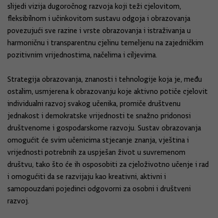
slijedi vizija dugoročnog razvoja koji teži cjelovitom,
fleksibilnom i učinkovitom sustavu odgoja i obrazovanja
povezujući sve razine i vrste obrazovanja i istraživanja u
harmoničnu i transparentnu cjelinu temeljenu na zajedničkim
pozitivnim vrijednostima, načelima i ciljevima.
Strategija obrazovanja, znanosti i tehnologije koja je, među
ostalim, usmjerena k obrazovanju koje aktivno potiče cjelovit
individualni razvoj svakog učenika, promiče društvenu
jednakost i demokratske vrijednosti te snažno pridonosi
društvenome i gospodarskome razvoju. Sustav obrazovanja
omogućit će svim učenicima stjecanje znanja, vještina i
vrijednosti potrebnih za uspješan život u suvremenom
društvu, tako što će ih osposobiti za cjeloživotno učenje i rad
i omogućiti da se razvijaju kao kreativni, aktivni i
samopouzdani pojedinci odgovorni za osobni i društveni
razvoj.