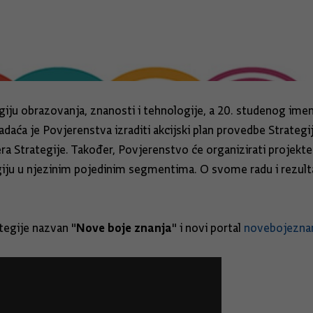
tegiju obrazovanja, znanosti i tehnologije, a 20. studenog 
aća je Povjerenstva izraditi akcijski plan provedbe Strategije
ra Strategije. Također, Povjerenstvo će organizirati projekte 
tegiju u njezinim pojedinim segmentima. O svome radu i rezul
Nove boje znanja
tegije nazvan "
" i novi portal
novebojeznan