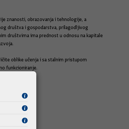
e znanosti, obrazovanja i tehnologije, a
og društva i gospodarstva, prilagodljivog
nim društvima ima prednost u odnosu na kapitale
azvoja.
ličite oblike učenja i sa stalnim pristupom
no funkcioniranje.