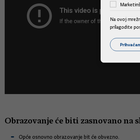
Marketinš
Na ovoj mrežno
prilagodite po
Prihvaća
Obrazovanje će biti zasnovano na s
Opće osnovno obrazovanje bit će obvezno.