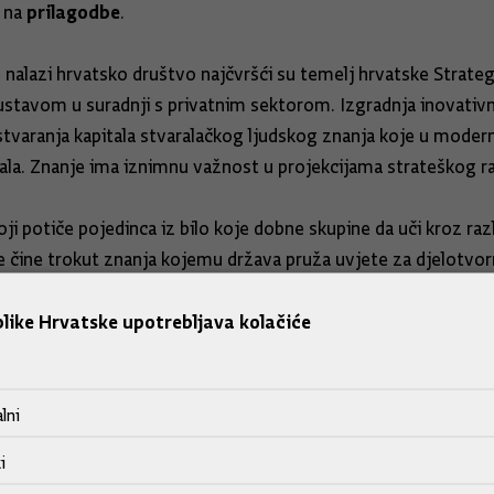
prilagodbe
a na
.
lazi hrvatsko društvo najčvršći su temelj hrvatske Strategij
ustavom u suradnji s privatnim sektorom. Izgradnja inovativn
tvaranja kapitala stvaralačkog ljudskog znanja koje u moder
pitala. Znanje ima iznimnu važnost u projekcijama strateškog r
ji potiče pojedinca iz bilo koje dobne skupine da uči kroz raz
e čine trokut znanja kojemu država pruža uvjete za djelotvor
like Hrvatske upotrebljava kolačiće
lni
i