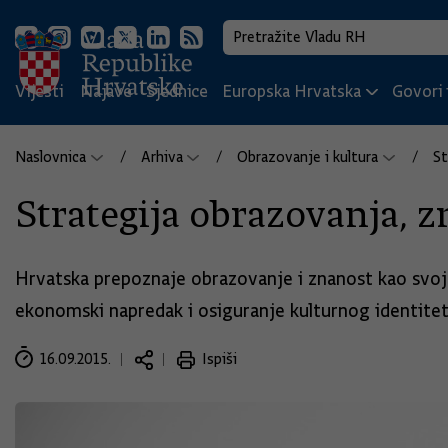
Vijesti
Najave
Sjednice
Europska Hrvatska
Govori i
Naslovnica
Arhiva
Obrazovanje i kultura
St
Strategija obrazovanja, z
Hrvatska prepoznaje obrazovanje i znanost kao svoje
ekonomski napredak i osiguranje kulturnog identitet
16.09.2015.
Ispiši