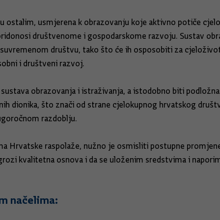
đu ostalim, usmjerena k obrazovanju koje aktivno potiče cjelo
 pridonosi društvenome i gospodarskome razvoju. Sustav ob
u suvremenom društvu, tako što će ih osposobiti za cjeloživot
obni i društveni razvoj.
 sustava obrazovanja i istraživanja, a istodobno biti podložna
ih dionika, što znači od strane cjelokupnog hrvatskog društva
dugoročnom razdoblju.
ma Hrvatske raspolaže, nužno je osmisliti postupne promjene 
rozi kvalitetna osnova i da se uloženim sredstvima i naporim
im načelima: