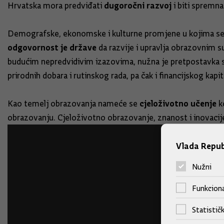
dugoročni razvoj
Hrvatska mora predviđati
i biti spremn
Demografske, ekonomske i kulturne promjene u kojima se na
odgovornost je države
da razvije i upravlja obrazovnim s
budućim nepredvidivim izazovima, nužna je pretpostavka s
prirodnih dobara i rutinskog rada, pa čak i financijskog ka
cjeloživotno učenje
Kao temelj obrazovanja nameće se
ko
obrazovanju. Cjeloživotno obrazovanje, znanost i inovacij
Vlada Repub
Nužni
Funkciona
Statističk