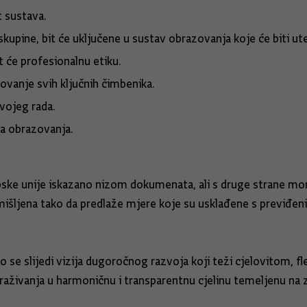
t sustava.
skupine, bit će uključene u sustav obrazovanja koje će biti
t će profesionalnu etiku.
ovanje svih ključnih čimbenika.
svojeg rada.
ja obrazovanja.
ropske unije iskazano nizom dokumenata, ali s druge strane m
 zamišljena tako da predlaže mjere koje su usklađene s previđen
 se slijedi vizija dugoročnog razvoja koji teži cjelovitom, f
traživanja u harmoničnu i transparentnu cjelinu temeljenu na 