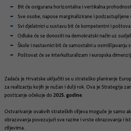
Bit će osigurana horizontalna i vertikalna prohodnos
Sve osobe, napose marginalizirane i podzastupljene 
Svi djelatnici u sustavu bit će kompetentni i poštova
Odluke će se donositi na demokratski način uz sudjel
Škole i nastavnici bit će samostalni u osmišljavanju 
Poštovat će se interkulturalizam i europska dimenzi
Zadaća je Hrvatske uključiti se u strateško planiranje Eu
za realizaciju kojih je nužan i dulji rok. Ova je Strategija
2025. godine
postizanje očekuje do
.
Ostvarivanje ovakvih strateških ciljeva moguće je samo ako
obrazovanja povezujući sve razine i vrste obrazovanja i is
ciljevima.