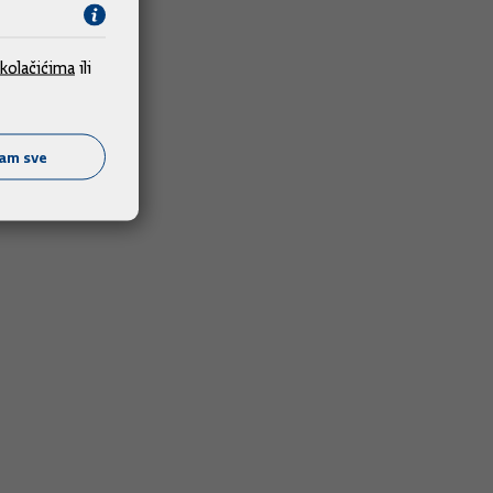
kolačićima
ili
ćam sve