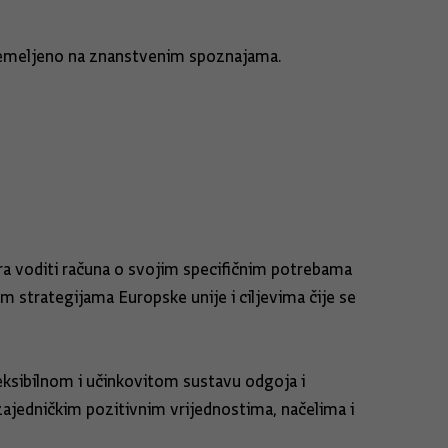
 utemeljeno na znanstvenim spoznajama.
ora voditi računa o svojim specifičnim potrebama
im strategijama Europske unije i ciljevima čije se
leksibilnom i učinkovitom sustavu odgoja i
zajedničkim pozitivnim vrijednostima, načelima i