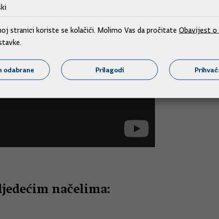
ki
j stranici koriste se kolačići. Molimo Vas da pročitate
Obavijest o 
stavke.
m odabrane
Prilagodi
Prihva
ljedećim načelima: