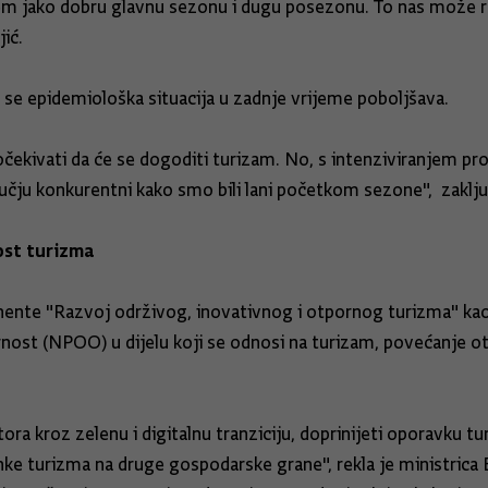
m jako dobru glavnu sezonu i dugu posezonu. To nas može razl
jić.
 se epidemiološka situacija u zadnje vrijeme poboljšava.
kivati da će se dogoditi turizam. No, s intenziviranjem proci
ručju konkurentni kako smo bili lani početkom sezone", zaklju
ost turizma
ponente "Razvoj održivog, inovativnog i otpornog turizma"
ornost (NPOO) u dijelu koji se odnosi na turizam, povećanje ot
tora kroz zelenu i digitalnu tranziciju, doprinijeti oporavku 
ke turizma na druge gospodarske grane", rekla je ministrica 