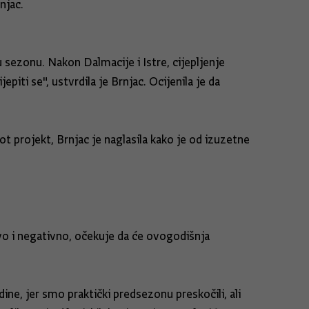
njac.
u sezonu. Nakon Dalmacije i Istre, cijepljenje
iti se", ustvrdila je Brnjac. Ocijenila je da
lot projekt, Brnjac je naglasila kako je od izuzetne
ivo i negativno, očekuje da će ovogodišnja
ine, jer smo praktički predsezonu preskočili, ali