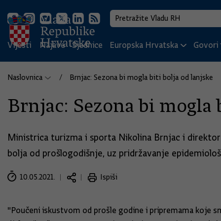
Vijesti
Najave
Sjednice
Europska Hrvatska
Govori i
Naslovnica
Brnjac: Sezona bi mogla biti bolja od lanjske
Brnjac: Sezona bi mogla b
Ministrica turizma i sporta Nikolina Brnjac i direkto
bolja od prošlogodišnje, uz pridržavanje epidemiološ
10.05.2021.
Ispiši
"Poučeni iskustvom od prošle godine i pripremama koje smo 