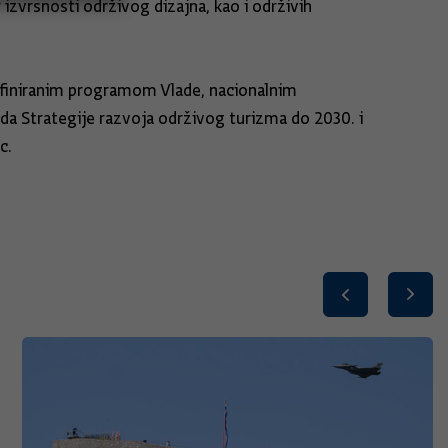
r izvrsnosti održivog dizajna, kao i održivih
definiranim programom Vlade, nacionalnim
a Strategije razvoja održivog turizma do 2030. i
c.