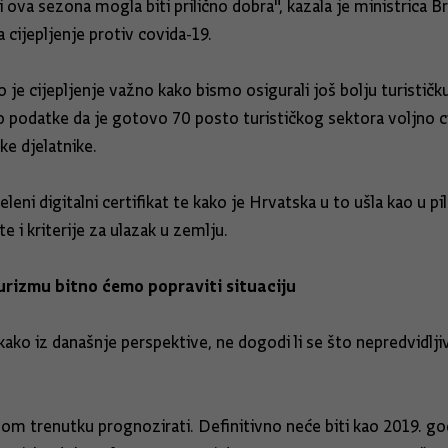
ova sezona mogla biti prilično dobra", kazala je ministrica Br
 cijepljenje protiv covida-19.
 je cijepljenje važno kako bismo osigurali još bolju turističk
o podatke da je gotovo 70 posto turističkog sektora voljno cijep
čke djelatnike.
eni digitalni certifikat te kako je Hrvatska u to ušla kao u pi
e i kriterije za ulazak u zemlju.
turizmu bitno ćemo popraviti situaciju
ako iz današnje perspektive, ne dogodi li se što nepredvidlj
ovom trenutku prognozirati. Definitivno neće biti kao 2019. god