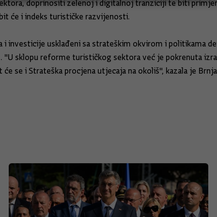
ora, doprinositi zelenoj i digitalnoj tranziciji te biti primje
it će i indeks turističke razvijenosti.
 i investicije usklađeni sa strateškim okvirom i politikama 
U sklopu reforme turističkog sektora već je pokrenuta izrad
e se i Strateška procjena utjecaja na okoliš", kazala je Brnja