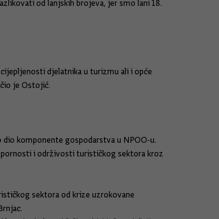
ikovati od lanjskih brojeva, jer smo lani 18.
jepljenosti djelatnika u turizmu ali i opće
čio je Ostojić.
 kao dio komponente gospodarstva u NPOO-u.
pornosti i održivosti turističkog sektora kroz
turističkog sektora od krize uzrokovane
Brnjac.