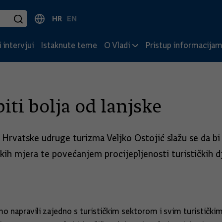
HR
EN
 intervjui
Istaknute teme
O Vladi
Pristup informacija
iti bolja od lanjske
r Hrvatske udruge turizma Veljko Ostojić slažu se da bi
kih mjera te povećanjem procijepljenosti turističkih dj
napravili zajedno s turističkim sektorom i svim turističkim d