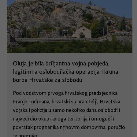
Oluja je bila briljantna vojna pobjeda,
legitimna oslobodilačka operacija i kruna
borbe Hrvatske za slobodu
Pod vodstvom prvoga hrvatskog predsjednika
Franje Tuđmana, hrvatski su branitelji, Hrvatska
vojska i policija u samo nekoliko dana oslobodili
najveći dio okupiranoga teritorija i omogućili
povratak prognanika njihovim domovima, poručio
je premijer.