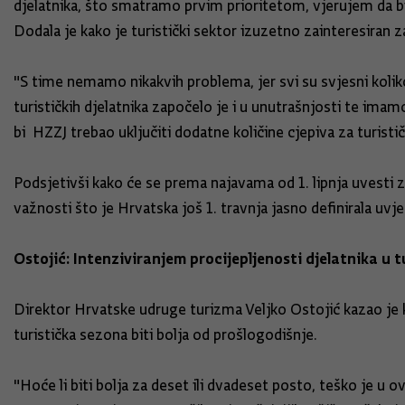
djelatnika, što smatramo prvim prioritetom, vjerujem da bi 
Dodala je kako je turistički sektor izuzetno zainteresiran za
"S time nemamo nikakvih problema, jer svi su svjesni koliko
turističkih djelatnika započelo je i u unutrašnjosti te imam
bi HZZJ trebao uključiti dodatne količine cjepiva za turisti
Podsjetivši kako će se prema najavama od 1. lipnja uvesti zel
važnosti što je Hrvatska još 1. travnja jasno definirala uvjet
Ostojić: Intenziviranjem procijepljenosti djelatnika u 
Direktor Hrvatske udruge turizma Veljko Ostojić kazao je k
turistička sezona biti bolja od prošlogodišnje.
"Hoće li biti bolja za deset ili dvadeset posto, teško je u 