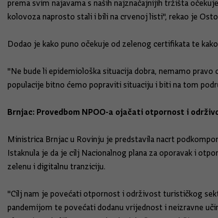
prema svim najavama s naših najznačajnijih tržišta očekuje
kolovoza naprosto stali i bili na crvenoj listi", rekao je Osto
Dodao je kako puno očekuje od zelenog certifikata te kako
"Ne bude li epidemiološka situacija dobra, nemamo pravo oče
populacije bitno ćemo popraviti situaciju i biti na tom pod
Brnjac: Provedbom NPOO-a ojačati otpornost i održiv
Ministrica Brnjac u Rovinju je predstavila nacrt podkom
Istaknula je da je cilj Nacionalnog plana za oporavak i otp
zelenu i digitalnu tranziciju.
"Cilj nam je povećati otpornost i održivost turističkog sek
pandemijom te povećati dodanu vrijednost i neizravne učin