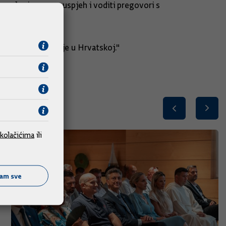
 razlozima za neuspjeh i voditi pregovori s
u informaciju da je u Hrvatskoj."
kolačićima
ili
ćam sve