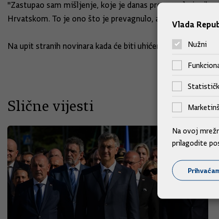
"Zastupao sam mišljenje, koje je danas prevagnulo i prihva
Hrvatskom. To je ono što je prevagnulo, a nadam se da će p
Vlada Repub
Nužni
Na upit stranih novinara kada će biti uhićen odbjegli gene
Funkciona
Statističk
Slične vijesti
Marketinš
Na ovoj mrežno
prilagodite po
Prihvaća