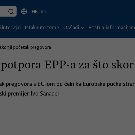
HR
EN
 intervjui
Istaknute teme
O Vladi
Pristup informacija
skoriji početak pregovora
potpora EPP-a za što skor
ak pregovora s EU-om od čelnika Europske pučke stranke
tski premijer Ivo Sanader.