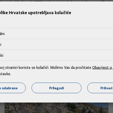
ćeno kod kolega iz EPP-a, da se istodobno može razmišljati o
revagnuti i kod drugih čelnika EU-a", rekao je Sanader.
like Hrvatske upotrebljava kolačiće
ral Ante Gotovina, Sanader je odgovorio: "Čim dobijemo valjan
lni
i
ki
j stranici koriste se kolačići. Molimo Vas da pročitate
Obavijest o 
stavke.
m odabrane
Prilagodi
Prihva