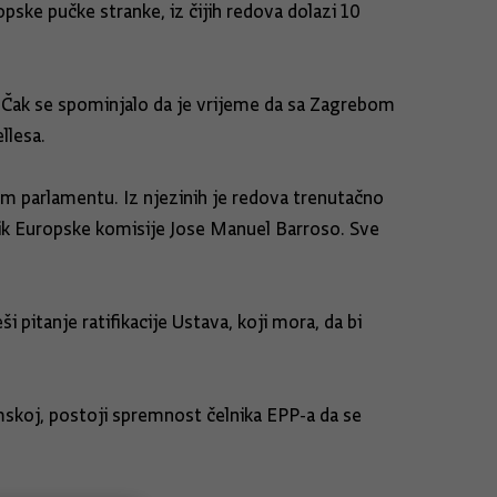
pske pučke stranke, iz čijih redova dolazi 10
j. Čak se spominjalo da je vrijeme da sa Zagrebom
llesa.
om parlamentu. Iz njezinih je redova trenutačno
nik Europske komisije Jose Manuel Barroso. Sve
i pitanje ratifikacije Ustava, koji mora, da bi
skoj, postoji spremnost čelnika EPP-a da se