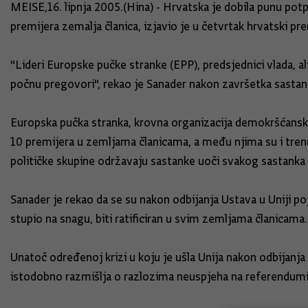
MEISE,16. lipnja 2005.(Hina) - Hrvatska je dobila punu pot
premijera zemalja članica, izjavio je u četvrtak hrvatski pr
"Lideri Europske pučke stranke (EPP), predsjednici vlada, a
počnu pregovori", rekao je Sanader nakon završetka sastan
Europska pučka stranka, krovna organizacija demokršćanskih
10 premijera u zemljama članicama, a među njima su i tren
političke skupine održavaju sastanke uoči svakog sastanka 
Sanader je rekao da se su nakon odbijanja Ustava u Uniji pojav
stupio na snagu, biti ratificiran u svim zemljama članicama.
Unatoč određenoj krizi u koju je ušla Unija nakon odbijan
istodobno razmišlja o razlozima neuspjeha na referendum