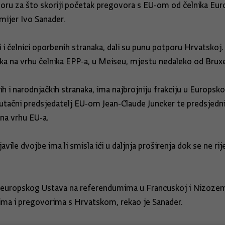
poru za što skoriji početak pregovora s EU-om od čelnika Euro
emijer Ivo Sanader.
li i čelnici oporbenih stranaka, dali su punu potporu Hrvatsko
ka na vrhu čelnika EPP-a, u Meiseu, mjestu nedaleko od Bruxe
 i narodnjačkih stranaka, ima najbrojniju frakciju u Europsk
utačni predsjedatelj EU-om Jean-Claude Juncker te predsjed
na vrhu EU-a.
ile dvojbe ima li smisla ići u daljnja proširenja dok se ne riješ
ja europskog Ustava na referendumima u Francuskoj i Nizozem
ima i pregovorima s Hrvatskom, rekao je Sanader.