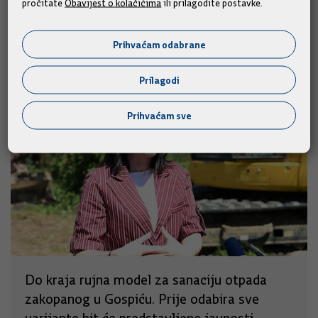
pročitate
Obavijest o kolačićima
ili prilagodite postavke.
Slične vijesti
Prihvaćam odabrane
Prilagodi
Prihvaćam sve
Do kraja rujna model za sanaciju otpada
zakopanog u Gospiću. Prije odabira sve