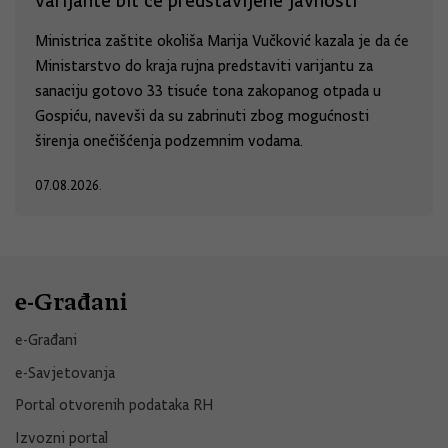
varijante bit će predstavljene javnosti
Ministrica zaštite okoliša Marija Vučković kazala je da će
Ministarstvo do kraja rujna predstaviti varijantu za
sanaciju gotovo 33 tisuće tona zakopanog otpada u
Gospiću, navevši da su zabrinuti zbog mogućnosti
širenja onečišćenja podzemnim vodama.
07.08.2026.
e-Građani
e-Građani
e-Savjetovanja
Portal otvorenih podataka RH
Izvozni portal