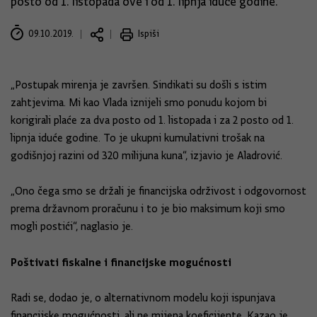
posto od 1. listopada ove i od 1. lipnja iduće godine.
09.10.2019.
Ispiši
„Postupak mirenja je završen. Sindikati su došli s istim
zahtjevima. Mi kao Vlada iznijeli smo ponudu kojom bi
korigirali plaće za dva posto od 1. listopada i za 2 posto od 1.
lipnja iduće godine. To je ukupni kumulativni trošak na
godišnjoj razini od 320 milijuna kuna“, izjavio je Aladrović.
„Ono čega smo se držali je financijska održivost i odgovornost
prema državnom proračunu i to je bio maksimum koji smo
mogli postići“, naglasio je.
Poštivati fiskalne i financijske mogućnosti
Radi se, dodao je, o alternativnom modelu koji ispunjava
financijske mogućnosti, ali ne mijena koeficijente. Kazao je