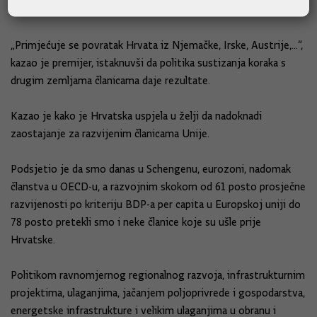
cirkuliranja radne snage.
„Primjećuje se povratak Hrvata iz Njemačke, Irske, Austrije,…“,
kazao je premijer, istaknuvši da politika sustizanja koraka s
drugim zemljama članicama daje rezultate.
Kazao je kako je Hrvatska uspjela u želji da nadoknadi
zaostajanje za razvijenim članicama Unije.
Podsjetio je da smo danas u Schengenu, eurozoni, nadomak
članstva u OECD-u, a razvojnim skokom od 61 posto prosječne
razvijenosti po kriteriju BDP-a per capita u Europskoj uniji do
78 posto pretekli smo i neke članice koje su ušle prije
Hrvatske.
Politikom ravnomjernog regionalnog razvoja, infrastrukturnim
projektima, ulaganjima, jačanjem poljoprivrede i gospodarstva,
energetske infrastrukture i velikim ulaganjima u obranu i