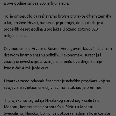
a ove godine iznose 203 milijuna eura.
To je omogućilo da realiziramo brojne projekte diljem zemalja
u kojem žive Hrvati, nastavio je premijer, dodajući da je u
proteklih deset godina u projekte uloženo gotovo 820
milijuna eura.
Osvrnuo se i na Hrvate u Bosni i Hercegovini, kazavši da s tom
državom imamo snažnu političku i ekonomsku suradnju i
značajne investicije, a razmjena između ove dvije zemlje
iznosi čak 4 milijarde eura.
Hrvatska tamo odabrala financiranje nekoliko projekata koji su
svojevrsni svjetionici vidljivi svima, istaknuo je premijer.
Ti projekti su izgradnja Hrvatskog narodnog kazališta u
Mostaru, kontinuirana potpora Sveučilištu u Mostaru i
Sveučilišnoj kliničkoj bolnici te potpora medijima koje koriste