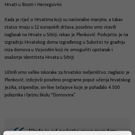
Hrvati u Bosni i Hercegovini.
Kada je riječ o Hrvatima koji su nacionalne manjine, a takav
status imaju u 12 europskih država, posebno smo stavili
naglasak na Hrvate u Srbiji, rekao je Plenković. Podsjetio je na
izgradnju Hrvatskog doma izgrađenog u Subotici te gradnju
niza domova u Vojvodini koji će omogućiti opstanak i
snaženje identiteta Hrvata u Srbiji.
Učinili smo velike iskorake za hrvatsko iseljeništvo, naglasio je
Plenković, izdojivši posebno programe poput učenja hrvatskog
jezika, stipendije, on-line tečajeve koje je pohađalo 4.500
polaznika i ljetnu školu "Domovina“.
Vlada je od početka svog mandata