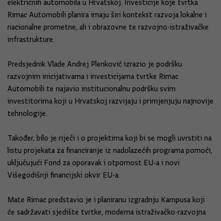
električnih automobila u Hrvatskoj. Investicije koje tvrtka
Rimac Automobili planira imaju širi kontekst razvoja lokalne i
nacionalne prometne, ali i obrazovne te razvojno-istraživačke
infrastrukture.
Predsjednik Vlade Andrej Plenković izrazio je podršku
razvojnim inicijativama i investicijama tvrtke Rimac
Automobili te najavio institucionalnu podršku svim
investitorima koji u Hrvatskoj razvijaju i primjenjuju najnovije
tehnologije.
Također, bilo je riječi i o projektima koji bi se mogli uvrstiti na
listu projekata za financiranje iz nadolazećih programa pomoći,
uključujući Fond za oporavak i otpornost EU-a i novi
Višegodišnji financijski okvir EU-a.
Mate Rimac predstavio je i planiranu izgradnju Kampusa koji
će sadržavati sjedište tvrtke, moderna istraživačko-razvojna