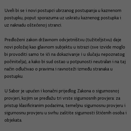
Uveli bi se i novi postupci ubrzanog postupanja u kaznenom
postupku, poput sporazuma uz uskratu kaznenog postupka i
uz naknadu oštećenoj stranci.
Predloženi zakon državnom odvjetništvu (tužiteljstvu) daje
novi položaj kao glavnom subjektu u istrazi (sve izvide moglo
bi provoditi samo te ići na dokazivanje i u slučaju nepoznatog
počinitelja), a kako bi sud ostao u potpunosti neutralan i na taj
način odlučivao o pravima i ravnoteži između stranaka u
postupku.
U Sabor je upućen i konačni prijedlog Zakona o sigurnosnoj
provjeri, kojim se predlažu tri vrste sigurnosnih provjera: za
pristup klasificiranim podacima, temeljnu sigurnosnu provjeru i
sigurnosnu provjeru u svrhu zaštite sigurnosti štićenih osoba i
objekata.