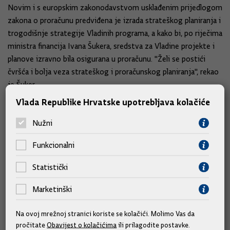
Novim i s europskim zakonodavstvom usklađenim prijedlogom
zakona o proračunu predviđena je izrada strateškog planiranja i
trogodišnje strategije Vladinih programa, a kako bi, po riječima
ministra financija Ivana Šukera, sredstva za Vladine projekte i
planove izravno bila osigurana u proračunu. "Želi se postići
čvršća i bolja veza strateškog i proračunskog planiranja", rekao
je Šuker.
Vlada Republike Hrvatske upotrebljava kolačiće
Uz donošenje proračuna za tekuću godinu, Hrvatski sabor i
Nužni
predstavnička tijela jedinica lokalne samouprave donosila bi
projekcije proračuna za iduće dvije godine, a izvještavanje o
Funkcionalni
izvršenju proračuna, i polugodišnje i godišnje, vodilo bi se na
četvrtoj razini (detaljnije).
Statistički
Zakon predviđa da se u ograničenje zaduživanja uključe i
Marketinški
jamstva te suglasnosti koje jedinice lokalne i regionalne
samouprave izdaju tvrtkama u njihovu vlasništvu, a za svako bi
Na ovoj mrežnoj stranici koriste se kolačići. Molimo Vas da
pročitate
Obavijest o kolačićima
ili prilagodite postavke.
zaduženje morale dobiti suglasnost ministra financija.