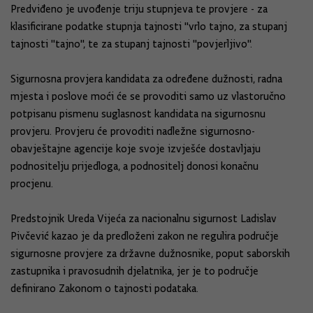
Predviđeno je uvođenje triju stupnjeva te provjere - za
klasificirane podatke stupnja tajnosti "vrlo tajno, za stupanj
tajnosti "tajno", te za stupanj tajnosti "povjerljivo".
Sigurnosna provjera kandidata za određene dužnosti, radna
mjesta i poslove moći će se provoditi samo uz vlastoručno
potpisanu pismenu suglasnost kandidata na sigurnosnu
provjeru. Provjeru će provoditi nadležne sigurnosno-
obavještajne agencije koje svoje izvješće dostavljaju
podnositelju prijedloga, a podnositelj donosi konačnu
procjenu.
Predstojnik Ureda Vijeća za nacionalnu sigurnost Ladislav
Pivčević kazao je da predloženi zakon ne regulira područje
sigurnosne provjere za državne dužnosnike, poput saborskih
zastupnika i pravosudnih djelatnika, jer je to područje
definirano Zakonom o tajnosti podataka.