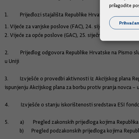
prilagodite po
1. Prijedlozi stajališta Republike Hrvatske za sastanke V
Prihvaća
Vijeće za vanjske poslove (FAC), 24. siječnja 2022.
Vijeće za opće poslove (GAC), 25. siječnja
2. Prijedlog odgovora Republike Hrvatske na Pismo služb
u Uniji
3. Izvješće o provedbi aktivnosti iz Akcijskog plana Rep
ispunjenju Akcijskog plana za borbu protiv pranja
4. Izvješće o stanju iskorištenosti sredstava ESI fondo
5. a) Pregled zakonskih prijedloga kojima Republika H
b) Pregled podzakonskih prijedloga kojima Rep