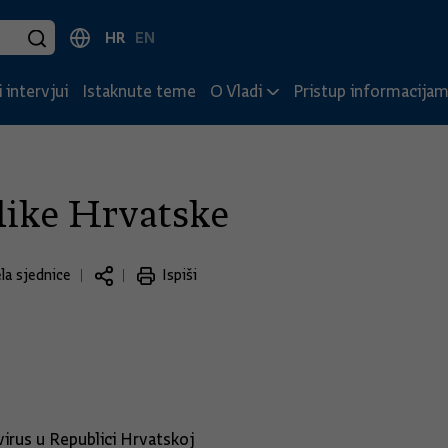
HR
EN
 intervjui
Istaknute teme
O Vladi
Pristup informacija
like Hrvatske
la sjednice
Ispiši
rus u Republici Hrvatskoj