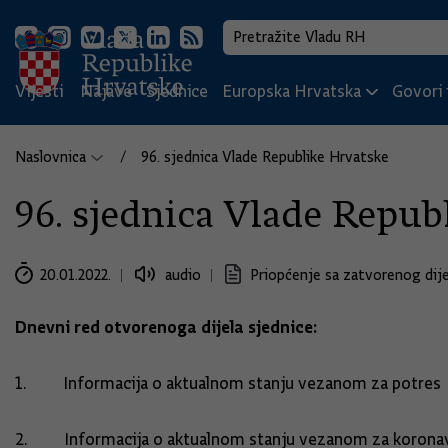
Vijesti
Najave
Sjednice
Europska Hrvatska
Govori i
Naslovnica
96. sjednica Vlade Republike Hrvatske
96. sjednica Vlade Repub
20.01.2022.
audio
Priopćenje sa zatvorenog dije
Dnevni red otvorenoga dijela sjednice:
1. Informacija o aktualnom stanju vezanom za potres
2. Informacija o aktualnom stanju vezanom za koronavi