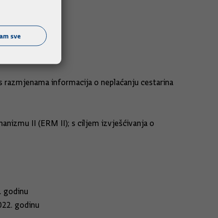
ćam sve
 razmjenama informacija o neplaćanju cestarina
izmu II (ERM II); s ciljem izvješćivanja o
. godinu
ske unije za 2022. godinu