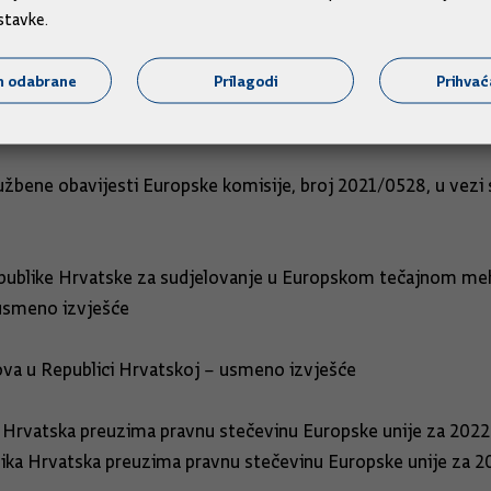
stavke.
ijeća ministara:
m odabrane
Prilagodi
Prihva
 2022.
ene obavijesti Europske komisije, broj 2021/0528, u vezi s
ublike Hrvatske za sudjelovanje u Europskom tečajnom mehan
 novca – usmeno izvješće
va u Republici Hrvatskoj – usmeno izvješće
rvatska preuzima pravnu stečevinu Europske unije za 2022
ublika Hrvatska preuzima pravnu stečevinu Europ