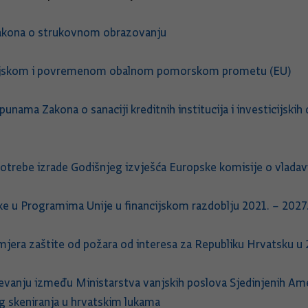
Zakona o strukovnom obrazovanju
linijskom i povremenom obalnom pomorskom prometu (EU)
ama Zakona o sanaciji kreditnih institucija i investicijskih 
 potrebe izrade Godišnjeg izvješća Europske komisije o vlada
ke u Programima Unije u financijskom razdoblju 2021. – 2027
mjera zaštite od požara od interesa za Republiku Hrvatsku u 
vanju između Ministarstva vanjskih poslova Sjedinjenih Amer
g skeniranja u hrvatskim lukama