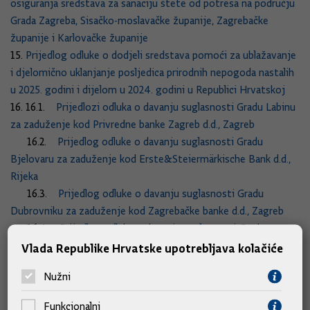
osiguranja sredstava za sanaciju štete od potresa na području
Grada Zagreba, Sisačko-moslavačke županije, Zagrebačke
županije i Karlovačke županije
15.
Prijedlog odluke o dodjeli sredstava pomoći za ublažavanje
i djelomično uklanjanje posljedica prirodnih nepogoda nastalih
u 2025. godini i dijelom u 2024. godini u Republici Hrvatskoj
16. 16.1.
Prijedlozi odluka o davanju suglasnosti Gradu Labinu
za zaduženje kod Privredne banke Zagreb d.d., Zagreb
16.2.
Prijedlog odluke o davanju suglasnosti Gradu
Bjelovaru za zaduženje kod Erste&Steiermärkische Bank d.d.,
Rijeka
16.3.
Prijedlog odluke o davanju suglasnosti Gradu
Dubrovniku za zaduženje kod Zagrebačke banke d.d., Zagreb
16.4.
Prijedlog odluke o davanju suglasnosti Gradu
Vrgorcu za zaduženje kod Erste&Steiermärkische Bank d.d.,
Vlada Republike Hrvatske upotrebljava kolačiće
Rijeka
Nužni
16.5.
Prijedlog odluke o davanju suglasnosti Općini
Pakoštane za zaduženje kod Privredne banke Zagreb d.d.,
Funkcionalni