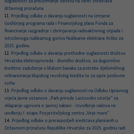
suglasnosti za preuzimanje obveza na teret sredstava
državnog proračuna
11.
Prijedlog odluke o davanju suglasnosti na izmjene
Godišnjeg programa rada i Financijskog plana Fonda za
financiranje razgradnje i zbrinjavanja radioaktivnog otpada i
istrošenoga nuklearnog goriva Nuklearne elektrane Krško za
2025. godinu
12.
Prijedlog odluke o davanju prethodne suglasnosti društvu
Hrvatska elektroprivreda - dioničko društvo, za dugoročno
kreditno zaduženje s klubom banaka za potrebe djelomičnog
refinanciranja klupskog revolving kredita te za opće poslovne
svrhe
13.
Prijedlog odluke o davanju suglasnosti na Odluku Upravnog
vijeća Javne ustanove „Park prirode Lastovsko otočje“ za
sklapanje ugovora o javnoj nabavi - Izvođenje radova na
uređenju I. etape Posjetiteljskog centra „Veje more“
14.
Prijedlog odluke o preraspodjeli sredstava planiranih u
Državnom proračunu Republike Hrvatske za 2025. godinu radi