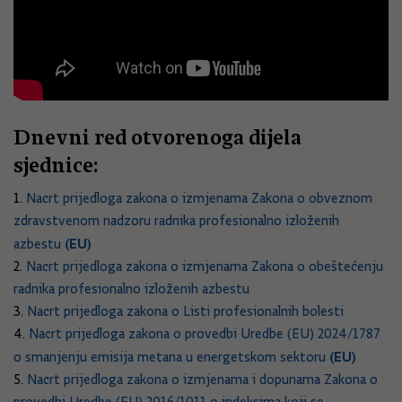
Dnevni red otvorenoga dijela
sjednice:
1.
Nacrt prijedloga zakona o izmjenama Zakona o obveznom
zdravstvenom nadzoru radnika profesionalno izloženih
(EU)
azbestu
2.
Nacrt prijedloga zakona o izmjenama Zakona o obeštećenju
radnika profesionalno izloženih azbestu
3.
Nacrt prijedloga zakona o Listi profesionalnih bolesti
4.
Nacrt prijedloga zakona o provedbi Uredbe (EU) 2024/1787
(EU)
o smanjenju emisija metana u energetskom sektoru
5.
Nacrt prijedloga zakona o izmjenama i dopunama Zakona o