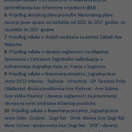
provedbi Uredbe (EU) 2016/1011 o indeksima koji se
(EU)
upotrebljavaju kao referentne vrijednosti
6.
Prijedlog akcijskog plana provedbe Nacionalnog plana
razvoja javne uprave za razdoblje od 2022. do 2027. godine, za
razdoblje do 2027. godine
7.
Prijedlog odluke o dodjeli sredstava za pomoć Zakladi Ana
Rukavina
8.
Prijedlog odluke o davanju suglasnosti za sklapanje
Sporazuma s Caritasom Zagrebačke nadbiskupije o
sufinanciranju dogradnje Kuće sv. Franje u Vugrovcu
9.
Prijedlog odluke o financiranju projekta „Izgradnja brze
ceste DC12 Vrbovec - Bjelovar - Virovitica - GP Terezino Polje
(Mađarska): dionica/poddionica čvor Bjelovar - čvor Bulinac -
čvor Velika Pisanica“ i davanju suglasnosti za preuzimanje
obveza na teret sredstava državnog proračuna
10.
Prijedlog odluke o financiranju projekta „Izgradnja brze
ceste Solin - Stobreč - Dugi Rat - Omiš: dionica čvor Dugi Rat -
Most Cetina i spojna cesta čvor Dugi Rat - DC8“ i davanju