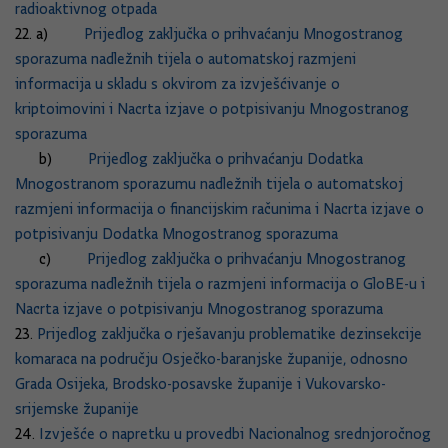
radioaktivnog otpada
22. a)
Prijedlog zaključka o prihvaćanju Mnogostranog
sporazuma nadležnih tijela o automatskoj razmjeni
informacija u skladu s okvirom za izvješćivanje o
kriptoimovini i Nacrta izjave o potpisivanju Mnogostranog
sporazuma
b)
Prijedlog zaključka o prihvaćanju Dodatka
Mnogostranom sporazumu nadležnih tijela o automatskoj
razmjeni informacija o financijskim računima i Nacrta izjave o
potpisivanju Dodatka Mnogostranog sporazuma
c)
Prijedlog zaključka o prihvaćanju Mnogostranog
sporazuma nadležnih tijela o razmjeni informacija o GloBE-u i
Nacrta izjave o potpisivanju Mnogostranog sporazuma
23.
Prijedlog zaključka o rješavanju problematike dezinsekcije
komaraca na području Osječko-baranjske županije, odnosno
Grada Osijeka, Brodsko-posavske županije i Vukovarsko-
srijemske županije
24.
Izvješće o napretku u provedbi Nacionalnog srednjoročnog