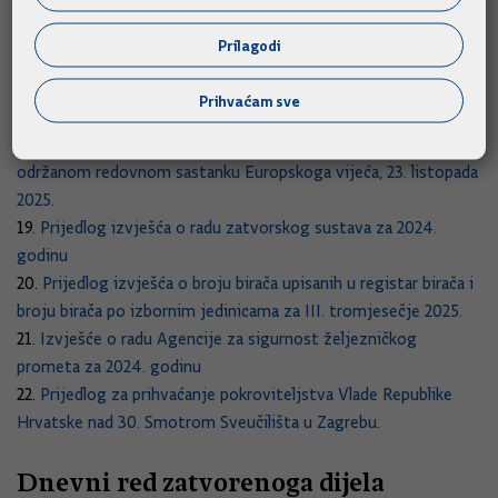
16.
Prijedlog odluke o izmjeni Odluke o osnivanju Savjeta
inicijative Partnerstva za otvorenu vlast
Prilagodi
17.
Prijedlog zaključka o prihvaćanju Memoranduma o
razumijevanju u vezi suradnje usmjerene na razvoj tržišta
Prihvaćam sve
kapitala
18.
Izvješće predsjednika Vlade Republike Hrvatske o
održanom redovnom sastanku Europskoga vijeća, 23. listopada
2025.
19.
Prijedlog izvješća o radu zatvorskog sustava za 2024.
godinu
20.
Prijedlog izvješća o broju birača upisanih u registar birača i
broju birača po izbornim jedinicama za III. tromjesečje 2025.
21.
Izvješće o radu Agencije za sigurnost željezničkog
prometa za 2024. godinu
22.
Prijedlog za prihvaćanje pokroviteljstva Vlade Republike
Hrvatske nad 30. Smotrom Sveučilišta u Zagrebu
.
Dnevni red zatvorenoga dijela