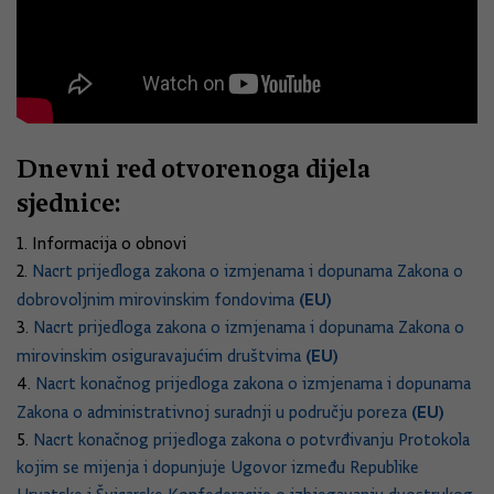
Dnevni red otvorenoga dijela
sjednice:
1. Informacija o obnovi
2.
Nacrt prijedloga zakona o izmjenama i dopunama Zakona o
(EU)
dobrovoljnim mirovinskim fondovima
3.
Nacrt prijedloga zakona o izmjenama i dopunama Zakona o
(EU)
mirovinskim osiguravajućim društvima
4.
Nacrt konačnog prijedloga zakona o izmjenama i dopunama
(EU)
Zakona o administrativnoj suradnji u području poreza
5.
Nacrt konačnog prijedloga zakona o potvrđivanju Protokola
kojim se mijenja i dopunjuje Ugovor između Republike