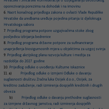
Hrvatske i Švicarske Konfederacije o izbjegavanju dvostrukog
oporezivanja porezima na dohodak i na imovinu
6.
Nacrt konačnog prijedloga zakona o ovlasti Vlade Republike
Hrvatske da uredbama uređuje pojedina pitanja iz djelokruga
Hrvatskoga sabora
7.
Prijedlog programa potpore uzgajivačima stoke zbog
posljedica izbijanja bedrenice
8.
Prijedlog programa državne potpore za sufinanciranje
unaprjeđenja biosigurnosnih mjera u objektima za uzgoj svinja
9.
Prijedlog akcijskog plana razvoja kulture i medija za
razdoblje do 2027. godine
10.
Prijedlog odluke o uvođenju Kulturne iskaznice
11. a)
Prijedlog odluke o izmjeni Odluke o davanju
suglasnosti društvu Zračna luka Osijek d.o.o., Osijek, za
kreditno zaduženje, radi izmirenja dospjelih kreditnih i drugih
obveza
b)
Prijedlog odluke o davanju prethodne suglasnosti
za izmjene državnog jamstva, radi izmirenja dospjelih