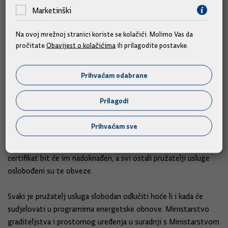
davanjem u leasing, kako se tretiralo ranijim Pravilnikom, već
Marketinški
se radi o pružanju usluge smještaja.
Na ovoj mrežnoj stranici koriste se kolačići. Molimo Vas da
Izrada energetskog certifikata nije sama sebi svrhom. On se
pročitate
Obavijest o kolačićima
ili prilagodite postavke.
izrađuje primarno kao pokazatelj stvarnog stanja energetskih
potrebe neke građevine i prvi je korak između ostaloga u
Prihvaćam odabrane
postupcima energetske obnove građevina. Pružatelji
ugostiteljskih usluga smještaja u stanovima, apartmanima i
Prilagodi
kućama za odmor morat će i ubuduće pribavljati energetski
certifikat jedino ako žele sudjelovati u programima energetske
Prihvaćam sve
obnove koje provodi Fond za zaštitu okoliša i energetsku
učinkovitost i u tom slučaju dio troškova izrade energetskog
certifikat bit će im nadoknađen, a svi ostali pružatelji usluge
oslobođeni su te obveze.
Svaki je pružatelj usluga slobodan odlučiti hoće li i kada će
sudjelovati u programima energetske obnove. Ministarstvo
graditeljstva i prostornog uređenja u suradnji s Ministarstvom