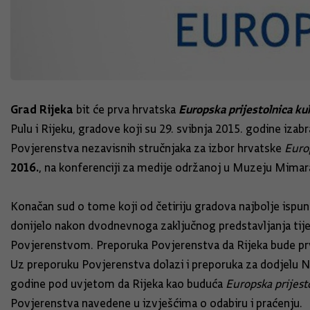
Grad Rijeka
Europska prijestolnica ku
bit će prva hrvatska
Pulu i Rijeku, gradove koji su 29. svibnja 2015. godine iz
Povjerenstva nezavisnih stručnjaka za izbor hrvatske
Europ
2016.
, na konferenciji za medije održanoj u Muzeju Mimar
Konačan sud o tome koji od četiriju gradova najbolje ispu
donijelo nakon dvodnevnoga zaključnog predstavljanja tijek
Povjerenstvom. Preporuka Povjerenstva da Rijeka bude pr
Uz preporuku Povjerenstva dolazi i preporuka za dodjelu 
godine pod uvjetom da Rijeka kao buduća
Europska prijest
Povjerenstva navedene u izvješćima o odabiru i praćenju.