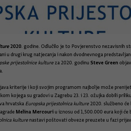
lture
2020
. godine. Odlučilo je to Povjerenstvo nezavisnih st
abrani u drugi krug natjecanja i nakon dvodnevnoga predstavlj
Steve Green
ske prijestolnice kulture
za 2020. godinu
objav
a.
njava kriterije i koji svojim programom najbolje može prenij
om kojega su gradovi u Zagrebu 23. i 23. ožujka dobili prili
va hrvatska
Europska prijestolnica kulture
2020. službeno će 
Melina Mercouri
Nagrade
u iznosu od 1,500.000 eura koji će b
olnica kulture
nastavi poštovati obveze preuzete u fazi prijave