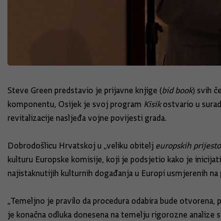
Steve Green predstavio je prijavne knjige (
bid book
) svih 
komponentu, Osijek je svoj program
Kisik
ostvario u sura
revitalizacije nasljeđa vojne povijesti grada.
Dobrodošlicu Hrvatskoj u „veliku obitelj
europskih prijesto
kulturu Europske komisije, koji je podsjetio kako je inicijat
najistaknutijih kulturnih događanja u Europi usmjerenih n
„Temeljno je pravilo da procedura odabira bude otvorena, p
je konačna odluka donesena na temelju rigorozne analize svi