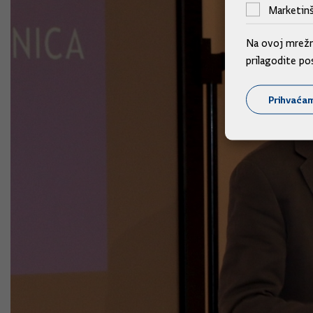
Marketinš
Na ovoj mrežno
prilagodite po
Prihvaća