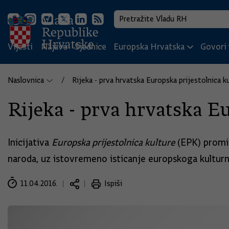
Vijesti
Najave
Sjednice
Europska Hrvatska
Govori i
Naslovnica
Rijeka - prva hrvatska Europska prijestolnica k
Rijeka - prva hrvatska Eu
Inicijativa
Europska prijestolnica kulture
(EPK) promič
naroda, uz istovremeno isticanje europskoga kulturno
11.04.2016.
Ispiši