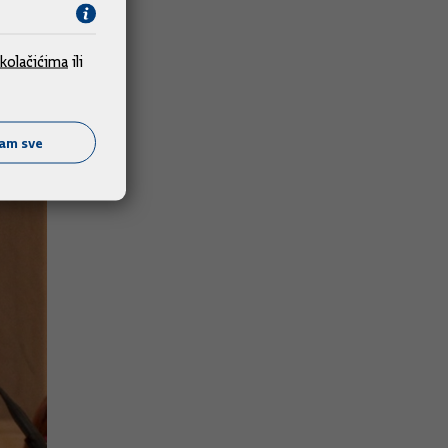
kolačićima
ili
ćam sve