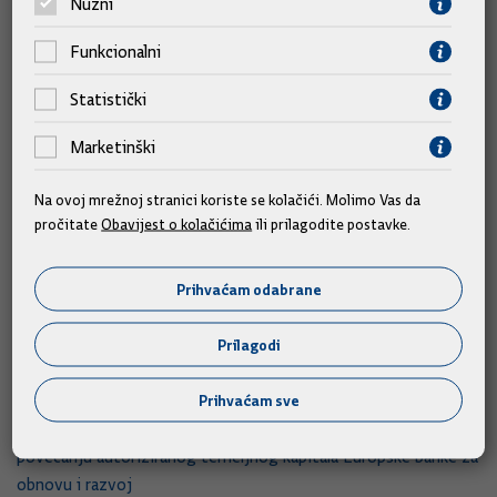
Nužni
21.
Prijedlog odluke o prijenosu u vlasništvo Agenciji za pravni
promet i posredovanje nekretninama nekretnine u k.o.
Funkcionalni
Lepoglava za potrebe realizacije Programa POS-a u Gradu
Lepoglavi
Statistički
Marketinški
22.
Prijedlog odluke o darovanju nekretnina u k.o. Osijek Gradu
Osijeku u svrhu izgradnje Poduzetničke zone Nemetin
Na ovoj mrežnoj stranici koriste se kolačići. Molimo Vas da
pročitate
Obavijest o kolačićima
ili prilagodite postavke.
23.
Prijedlog odluke o davanju prethodne suglasnosti za
sklapanje Dodatka Sporazumu s Financijskom agencijom kao
Prihvaćam odabrane
pružateljem usluga Centra dijeljenih usluga
Prilagodi
24.
Prijedlog odluke za otkup poslovnih udjela u društvu
ULJANIK Brodogradnja 1856 d.o.o., Pula
Prihvaćam sve
25.
Prijedlog odluke o sudjelovanju Republike Hrvatske u
povećanju autoriziranog temeljnog kapitala Europske banke za
obnovu i razvoj