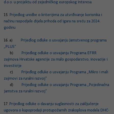
d.o.o. u projektu od zajedničkog europskog interesa
15.
Prijedlog uredbe o kriterijima za utvrđivanje korisnika i
načinu raspodjele dijela prihoda od igara na sreću za 2024.
godinu
16. a)
Prijedlog odluke o usvajanju Jamstvenog programa
„PLUS“
b)
Prijedlog odluke o usvajanju Programa EFRR
zajmova Hrvatske agencije za malo gospodarstvo, inovacije i
investicije
c)
Prijedlog odluke o usvajanju Programa „Mikro i mali
zajmovi za ruralni razvoj“
d)
Prijedlog odluke o usvajanju Programa „Pojedinačna
jamstva za ruralni razvoj“
17.
Prijedlog odluke o davanju suglasnosti za zaključenje
ugovora o kupoprodaji protupožarnih zrakoplova modela DHC-