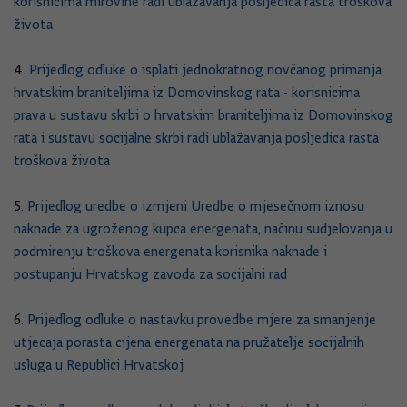
korisnicima mirovine radi ublažavanja posljedica rasta troškova
života
4.
Prijedlog odluke o isplati jednokratnog novčanog primanja
hrvatskim braniteljima iz Domovinskog rata - korisnicima
prava u sustavu skrbi o hrvatskim braniteljima iz Domovinskog
rata i sustavu socijalne skrbi radi ublažavanja posljedica rasta
troškova života
5.
Prijedlog uredbe o izmjeni Uredbe o mjesečnom iznosu
naknade za ugroženog kupca energenata, načinu sudjelovanja u
podmirenju troškova energenata korisnika naknade i
postupanju Hrvatskog zavoda za socijalni rad
6.
Prijedlog odluke o nastavku provedbe mjere za smanjenje
utjecaja porasta cijena energenata na pružatelje socijalnih
usluga u Republici Hrvatskoj