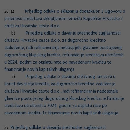
26. a)
Prijedlog odluke o sklapanju dodatka br. 1 Ugovoru o
prijenosu sredstava sklopljenom između Republike Hrvatske i
društva Hrvatske ceste d.o.o.
b)
Prijedlog odluke o davanju prethodne suglasnosti
društvu Hrvatske ceste d.o.o. za dugoročno kreditno
zaduženje, radi refinanciranja nedospjele glavnice postojećeg
dugoročnog klupskog kredita, refundacije sredstava utrošenih
u 2024. godini za otplatu rate po navedenom kreditu te
financiranje novih kapitalnih ulaganja
c)
Prijedlog odluke o davanju državnog jamstva u
korist davatelja kredita, za dugoročno kreditno zaduženje
društva Hrvatske ceste d.o.o., radi refinanciranja nedospjele
glavnice postojećeg dugoročnog klupskog kredita, refundacije
sredstava utrošenih u 2024. godini za otplatu rate po
navedenom kreditu te financiranje novih kapitalnih ulaganja
27.
Prijedlog odluke o davanju prethodne suglasnosti