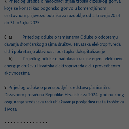
7.
Prijedlog uredbe o nadoknadi dijela troška dizelskog goriva
koje se koristi kao pogonsko gorivo u komercijalnom
cestovnom prijevozu putnika za razdoblje od 1. travnja 2024.
do 31. ožujka 2025.
8. a)
Prijedlog odluke o izmjenama Odluke o odobrenju
davanja dioničarskog zajma društvu Hrvatska elektroprivreda
d.d. i pokretanju aktivnosti postupka dokapitalizacije
b)
Prijedlog odluke o nadoknadi razlike cijene električne
energije društvu Hrvatska elektroprivreda d.d. i provedbenim
aktivnostima
9.
Prijedlog odluke o preraspodjeli sredstava planiranih u
Državnom proračunu Republike Hrvatske za 2024. godinu zbog
osiguranja sredstava radi ublažavanja posljedica rasta troškova
života
* * * * * * * * * * * * * *