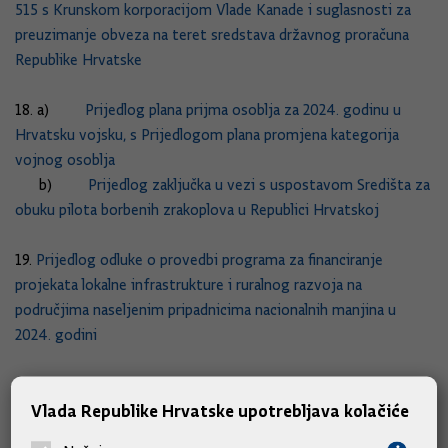
515 s Krunskom korporacijom Vlade Kanade i suglasnosti za
preuzimanje obveza na teret sredstava državnog proračuna
Republike Hrvatske
18. a)
Prijedlog plana prijma osoblja za 2024. godinu u
Hrvatsku vojsku, s Prijedlogom plana promjena kategorija
vojnog osoblja
b)
Prijedlog zaključka u vezi s uspostavom Središta za
obuku pilota borbenih zrakoplova u Republici Hrvatskoj
19.
Prijedlog odluke o provedbi programa za financiranje
projekata lokalne infrastrukture i ruralnog razvoja na
područjima naseljenim pripadnicima nacionalnih manjina u
2024. godini
20.
Prijedlog odluke o dodjeli sredstava za unaprjeđenje zračne
Vlada Republike Hrvatske upotrebljava kolačiće
prometne povezanosti Grada Mostara