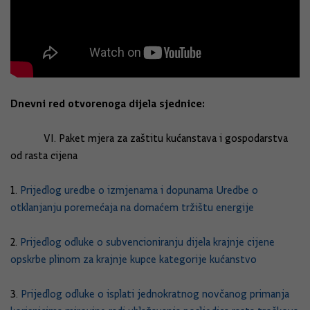
Dnevni red otvorenoga dijela sjednice:
VI. Paket mjera za zaštitu kućanstava i gospodarstva
od rasta cijena
1.
Prijedlog uredbe o izmjenama i dopunama Uredbe o
otklanjanju poremećaja na domaćem tržištu energije
2.
Prijedlog odluke o subvencioniranju dijela krajnje cijene
opskrbe plinom za krajnje kupce kategorije kućanstvo
3.
Prijedlog odluke o isplati jednokratnog novčanog primanja